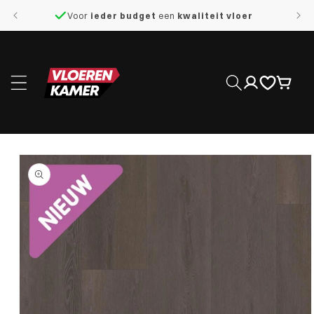
naar de
Voor
ieder budget
een
kwaliteit vloer
content
Inloggen
Winkelwage
 direct naar
roductinformatie