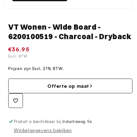
VT Wonen - Wide Board -
6200100519 - Charcoal - Dryback
Normale
€36.95
prijs
Excl. BTW
Prijzen zijn Excl. 21% BTW.
Offerte op maat
Product is beschikbaar bij
Industrieweg 9a
Winkelgegevens bekijken