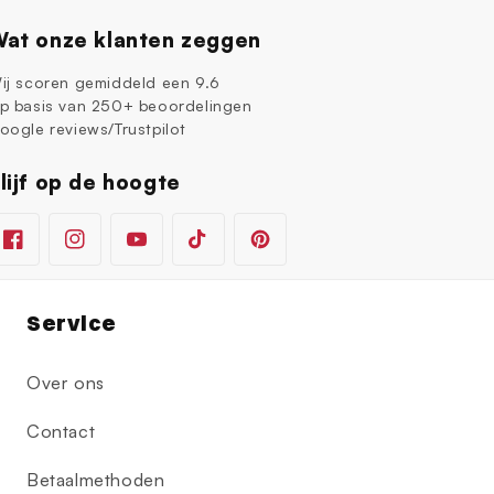
at onze klanten zeggen
ij scoren gemiddeld een 9.6
p basis van 250+ beoordelingen
oogle reviews/Trustpilot
lijf op de hoogte
Facebook
Instagram
YouTube
TikTok
Pinterest
Service
Over ons
Contact
Betaalmethoden