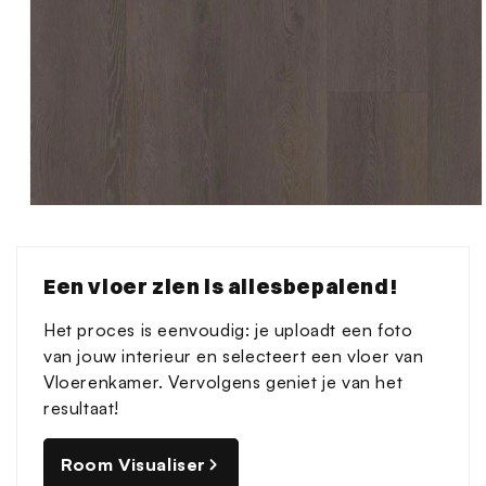
Media
1
openen
in
Een vloer zien is allesbepalend!
modaal
Het proces is eenvoudig: je uploadt een foto
van jouw interieur en selecteert een vloer van
Vloerenkamer. Vervolgens geniet je van het
resultaat!
Room Visualiser