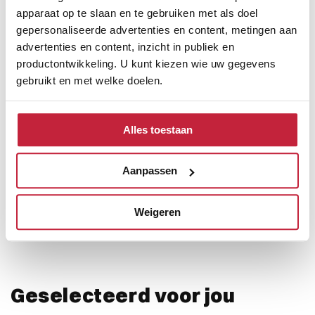
apparaat op te slaan en te gebruiken met als doel
gepersonaliseerde advertenties en content, metingen aan
advertenties en content, inzicht in publiek en
productontwikkeling. U kunt kiezen wie uw gegevens
Ontdek de verschillende
gebruikt en met welke doelen.
merken
Als u het toestaat, willen we ook graag:
Alles toestaan
Informatie verzamelen over uw geografische
locatie, die tot een paar meter nauwkeurig kan zijn
Uw apparaat identificeren door het actief te
Aanpassen
scannen op specifieke eigenschappen (fingerprinting)
Lees meer over hoe uw persoonlijke gegevens worden
Weigeren
verwerkt en stel uw voorkeuren in het
detailgedeelte
in.
Onze merken
U kunt uw toestemming op elk moment wijzigen of
intrekken in de Cookieverklaring.
We gebruiken cookies om content en advertenties te
Geselecteerd voor jou
personaliseren, om functies voor social media te bieden