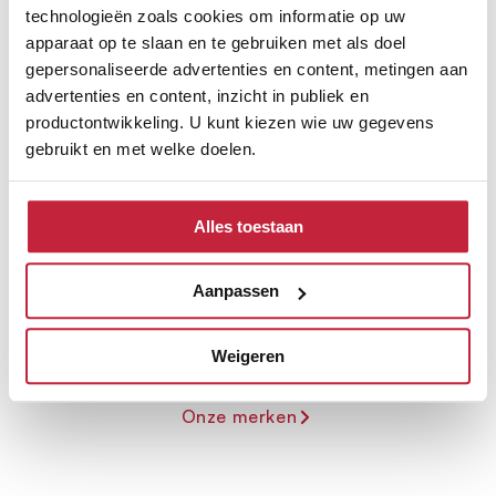
technologieën zoals cookies om informatie op uw
apparaat op te slaan en te gebruiken met als doel
gepersonaliseerde advertenties en content, metingen aan
advertenties en content, inzicht in publiek en
productontwikkeling. U kunt kiezen wie uw gegevens
gebruikt en met welke doelen.
Ontdek de verschillende
Als u het toestaat, willen we ook graag:
merken
Alles toestaan
Informatie verzamelen over uw geografische
locatie, die tot een paar meter nauwkeurig kan zijn
Uw apparaat identificeren door het actief te
Aanpassen
scannen op specifieke eigenschappen (fingerprinting)
Lees meer over hoe uw persoonlijke gegevens worden
Weigeren
verwerkt en stel uw voorkeuren in het
detailgedeelte
in.
U kunt uw toestemming op elk moment wijzigen of
Onze merken
intrekken in de Cookieverklaring.
We gebruiken cookies om content en advertenties te