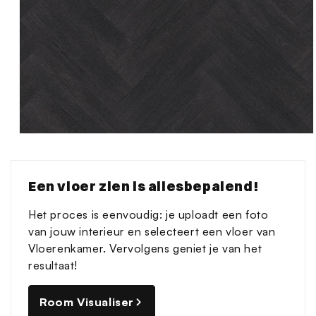
Media
1
openen
in
Een vloer zien is allesbepalend!
modaal
Het proces is eenvoudig: je uploadt een foto
van jouw interieur en selecteert een vloer van
Vloerenkamer. Vervolgens geniet je van het
resultaat!
Room Visualiser