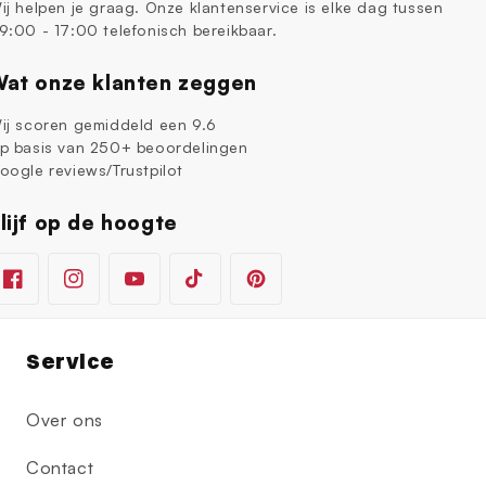
ij helpen je graag. Onze klantenservice is elke dag tussen
9:00 - 17:00 telefonisch bereikbaar.
at onze klanten zeggen
ij scoren gemiddeld een 9.6
p basis van 250+ beoordelingen
oogle reviews/Trustpilot
lijf op de hoogte
Facebook
Instagram
YouTube
TikTok
Pinterest
Service
Over ons
Contact