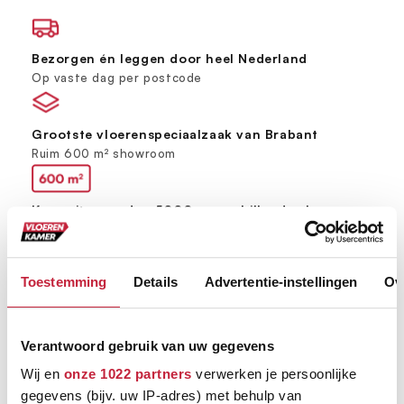
Bezorgen én leggen door heel Nederland
Op vaste dag per postcode
Grootste vloerenspeciaalzaak van Brabant
Ruim 600 m² showroom
Keus uit meer dan 5000+ verschillende vloeren
Ruim assortiment, elke stijl
Toestemming
Details
Advertentie-instellingen
Ov
Verantwoord gebruik van uw gegevens
Wij en
onze 1022 partners
verwerken je persoonlijke
gegevens (bijv. uw IP-adres) met behulp van