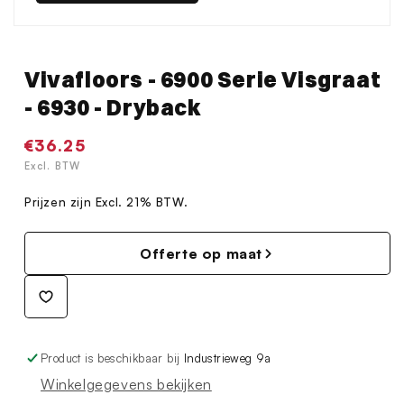
Vivafloors - 6900 Serie Visgraat
- 6930 - Dryback
Normale
€36.25
prijs
Excl. BTW
Prijzen zijn Excl. 21% BTW.
Offerte op maat
Product is beschikbaar bij
Industrieweg 9a
Winkelgegevens bekijken