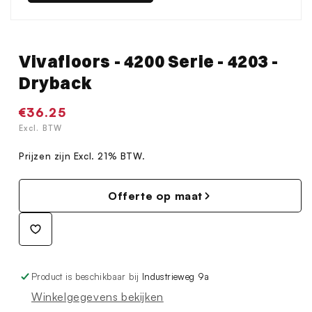
Vivafloors - 4200 Serie - 4203 -
Dryback
Normale
€36.25
prijs
Excl. BTW
Prijzen zijn Excl. 21% BTW.
Offerte op maat
Product is beschikbaar bij
Industrieweg 9a
Winkelgegevens bekijken