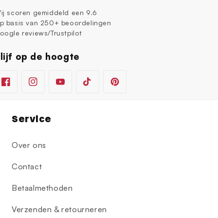
ij scoren gemiddeld een 9.6
p basis van 250+ beoordelingen
oogle reviews/Trustpilot
lijf op de hoogte
Facebook
Instagram
YouTube
TikTok
Pinterest
Service
Over ons
Contact
Betaalmethoden
Verzenden & retourneren