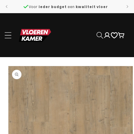
naar de
Voor
ieder budget
een
kwaliteit vloer
content
Inloggen
Winkelwage
 direct naar
roductinformatie