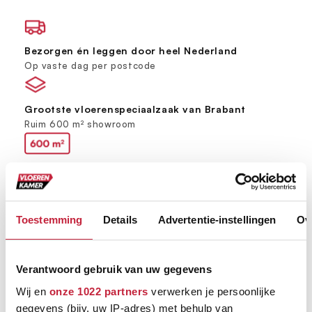
Bezorgen én leggen door heel Nederland
Op vaste dag per postcode
Grootste vloerenspeciaalzaak van Brabant
Ruim 600 m² showroom
Keus uit meer dan 5000+ verschillende vloeren
Ruim assortiment, elke stijl
Toestemming
Details
Advertentie-instellingen
Ov
Verantwoord gebruik van uw gegevens
Wij en
onze 1022 partners
verwerken je persoonlijke
gegevens (bijv. uw IP-adres) met behulp van