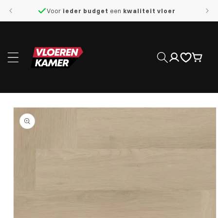
naar de
Voor
ieder budget
een
kwaliteit vloer
content
Inloggen
Winkelwage
 direct naar
roductinformatie