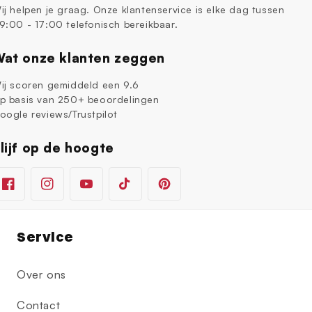
ij helpen je graag. Onze klantenservice is elke dag tussen
9:00 - 17:00 telefonisch bereikbaar.
at onze klanten zeggen
ij scoren gemiddeld een 9.6
p basis van 250+ beoordelingen
oogle reviews/Trustpilot
lijf op de hoogte
Facebook
Instagram
YouTube
TikTok
Pinterest
Service
Over ons
Contact