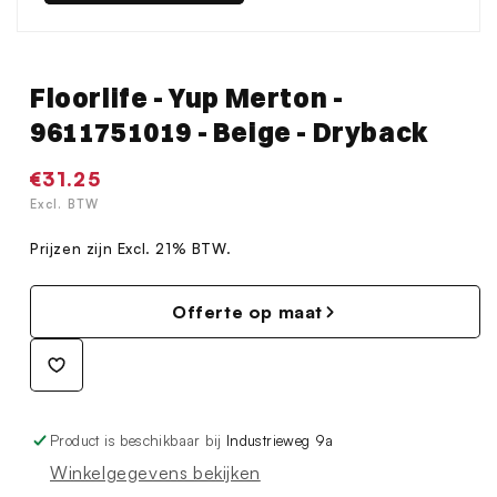
Floorlife - Yup Merton -
9611751019 - Beige - Dryback
Normale
€31.25
prijs
Excl. BTW
Prijzen zijn Excl. 21% BTW.
Offerte op maat
Product is beschikbaar bij
Industrieweg 9a
Winkelgegevens bekijken