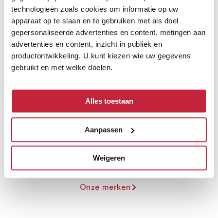
technologieën zoals cookies om informatie op uw
apparaat op te slaan en te gebruiken met als doel
gepersonaliseerde advertenties en content, metingen aan
advertenties en content, inzicht in publiek en
productontwikkeling. U kunt kiezen wie uw gegevens
gebruikt en met welke doelen.
Ontdek de verschillende
Als u het toestaat, willen we ook graag:
merken
Alles toestaan
Informatie verzamelen over uw geografische
locatie, die tot een paar meter nauwkeurig kan zijn
Uw apparaat identificeren door het actief te
Aanpassen
scannen op specifieke eigenschappen (fingerprinting)
Lees meer over hoe uw persoonlijke gegevens worden
Weigeren
verwerkt en stel uw voorkeuren in het
detailgedeelte
in.
U kunt uw toestemming op elk moment wijzigen of
Onze merken
intrekken in de Cookieverklaring.
We gebruiken cookies om content en advertenties te