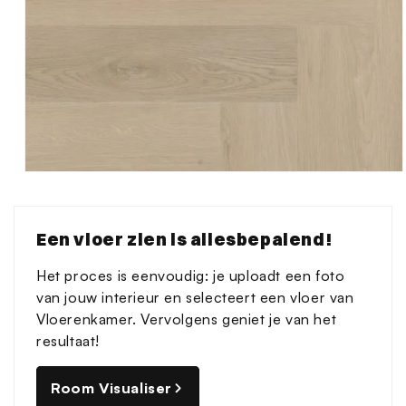
Media
1
openen
in
Een vloer zien is allesbepalend!
modaal
Het proces is eenvoudig: je uploadt een foto
van jouw interieur en selecteert een vloer van
Vloerenkamer. Vervolgens geniet je van het
resultaat!
Room Visualiser