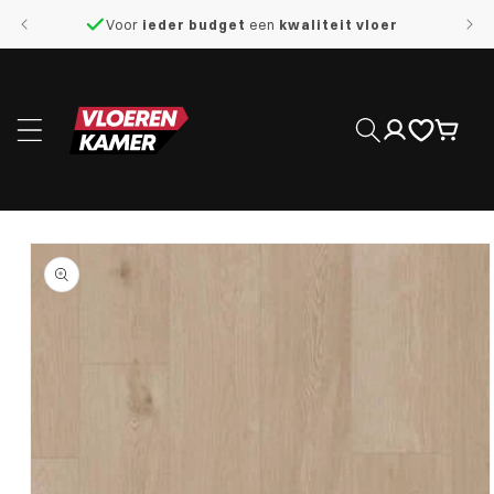
naar de
Voor
ieder budget
een
kwaliteit vloer
content
Inloggen
Winkelwage
 direct naar
roductinformatie