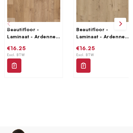
Beautifloor -
Beautifloor -
Laminaat - Ardennen
Laminaat - Ardennen
- 4009070 - Bertrix
- 4009080 - Salle
Normale
€16.25
Normale
€16.25
prijs
prijs
Excl. BTW
Excl. BTW