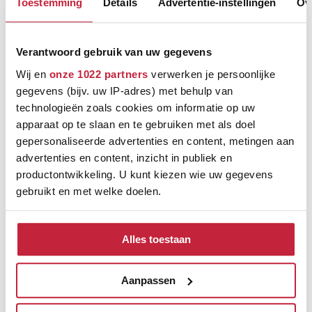
Ruim 600 m² showroom
Toestemming
Details
Advertentie-instellingen
Ov
Keus uit meer dan 5000+ verschillende vloeren
Verantwoord gebruik van uw gegevens
Ruim assortiment, elke stijl
Wij en
onze 1022 partners
verwerken je persoonlijke
gegevens (bijv. uw IP-adres) met behulp van
technologieën zoals cookies om informatie op uw
apparaat op te slaan en te gebruiken met als doel
gepersonaliseerde advertenties en content, metingen aan
advertenties en content, inzicht in publiek en
productontwikkeling. U kunt kiezen wie uw gegevens
gebruikt en met welke doelen.
Als u het toestaat, willen we ook graag:
Alles toestaan
Informatie verzamelen over uw geografische
locatie, die tot een paar meter nauwkeurig kan zijn
Uw apparaat identificeren door het actief te
Aanpassen
scannen op specifieke eigenschappen (fingerprinting)
Ontdek de verschillende