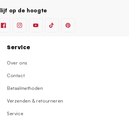
lijf op de hoogte
Facebook
Instagram
YouTube
TikTok
Pinterest
Service
Over ons
Contact
Betaalmethoden
Verzenden & retourneren
Service