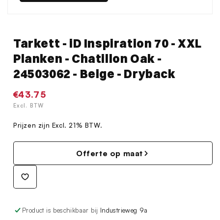
Tarkett - iD Inspiration 70 - XXL
Planken - Chatillon Oak -
24503062 - Beige - Dryback
Normale
€43.75
prijs
Excl. BTW
Prijzen zijn Excl. 21% BTW.
Offerte op maat
Product is beschikbaar bij
Industrieweg 9a