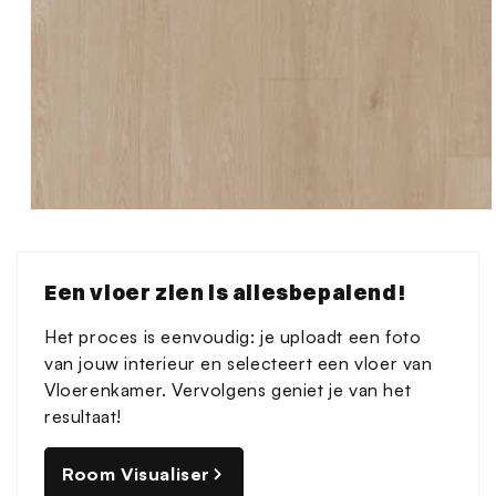
Media
1
openen
in
Een vloer zien is allesbepalend!
modaal
Het proces is eenvoudig: je uploadt een foto
van jouw interieur en selecteert een vloer van
Vloerenkamer. Vervolgens geniet je van het
resultaat!
Room Visualiser