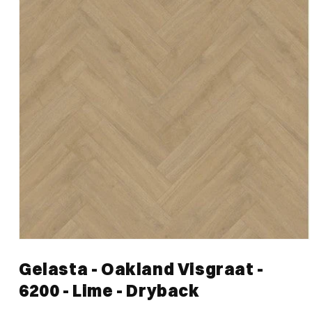
Media
1
Gelasta - Oakland Visgraat -
openen
in
6200 - Lime - Dryback
modaal