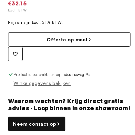
Normale
€32.15
prijs
Excl. BTW
Prijzen zijn Excl. 21% BTW.
Offerte op maat
Product is beschikbaar bij
Industrieweg 9a
Winkelgegevens bekijken
Waarom wachten? Krijg direct gratis
advies - Loop binnen in onze showroom!
Neem contact op