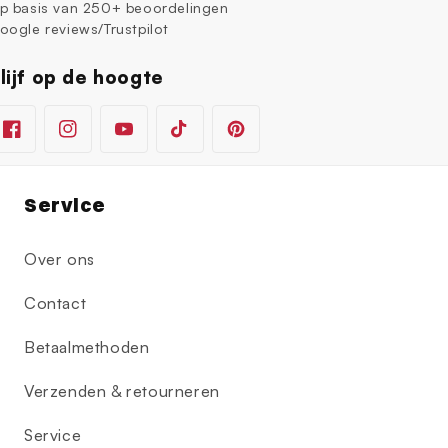
p basis van 250+ beoordelingen
oogle reviews/Trustpilot
lijf op de hoogte
Facebook
Instagram
YouTube
TikTok
Pinterest
Service
Over ons
Contact
Betaalmethoden
Verzenden & retourneren
Service