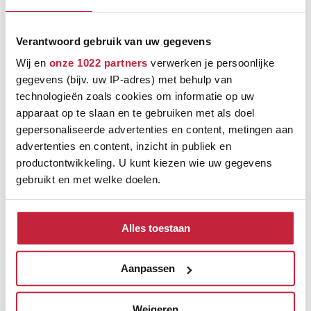
Grootste vloerenspeciaalzaak van Brabant
Ruim 600 m² showroom
Verantwoord gebruik van uw gegevens
Wij en
onze 1022 partners
verwerken je persoonlijke
Keus uit meer dan 5000+ verschillende vloeren
gegevens (bijv. uw IP-adres) met behulp van
Ruim assortiment, elke stijl
technologieën zoals cookies om informatie op uw
apparaat op te slaan en te gebruiken met als doel
gepersonaliseerde advertenties en content, metingen aan
advertenties en content, inzicht in publiek en
productontwikkeling. U kunt kiezen wie uw gegevens
gebruikt en met welke doelen.
Als u het toestaat, willen we ook graag:
Alles toestaan
Informatie verzamelen over uw geografische
locatie, die tot een paar meter nauwkeurig kan zijn
Uw apparaat identificeren door het actief te
Aanpassen
scannen op specifieke eigenschappen (fingerprinting)
Lees meer over hoe uw persoonlijke gegevens worden
Weigeren