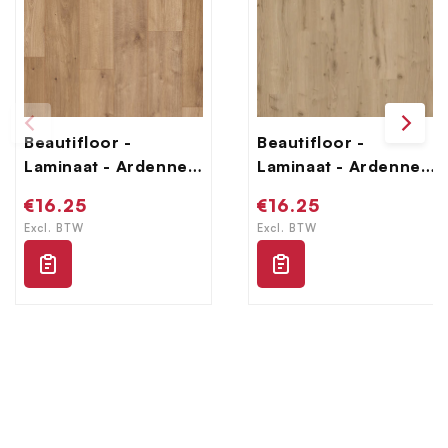
Beautifloor -
Beautifloor -
Laminaat - Ardennen
Laminaat - Ardennen
- 4009070 - Bertrix
- 4009080 - Salle
Normale
€16.25
Normale
€16.25
prijs
prijs
Excl. BTW
Excl. BTW