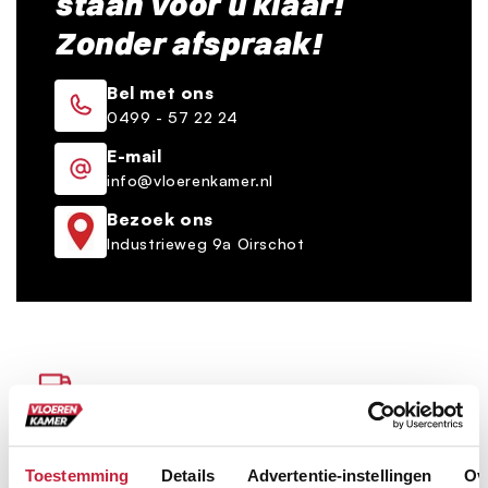
staan voor u klaar!
Zonder afspraak!
Bel met ons
0499 - 57 22 24
E-mail
info@vloerenkamer.nl
Bezoek ons
Industrieweg 9a Oirschot
Bezorgen én leggen door heel Nederland
Op vaste dag per postcode
Toestemming
Details
Advertentie-instellingen
Ov