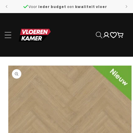
naar de
Voor
ieder budget
een
kwaliteit vloer
content
Inloggen
Winkelwage
 direct naar
roductinformatie