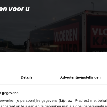
an voor u
Details
Advertentie-instellingen
w gegevens
erwerken je persoonlijke gegevens (bijv. uw IP-adres) met behul
apparaat op te slaan en te gebruiken met als doel gepersonalise