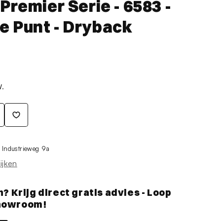
Premier Serie - 6583 -
 Punt - Dryback
W.
j
Industrieweg 9a
ijken
Krijg direct gratis advies - Loop
showroom!