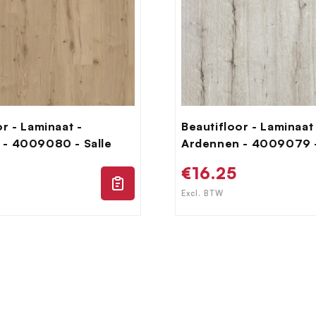
or - Laminaat -
Beautifloor - Laminaat
 - 4009080 - Salle
Ardennen - 4009079 -
le
Normale
€16.25
prijs
Excl. BTW