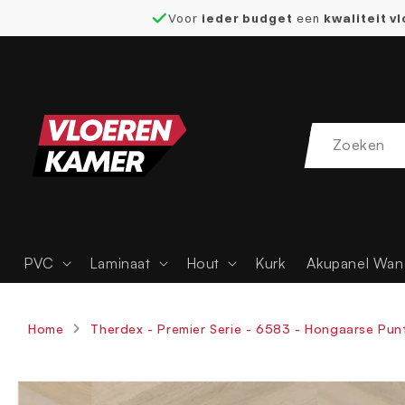
Voor
ieder budget
een
kwaliteit v
naar de
content
PVC
Laminaat
Hout
Kurk
Akupanel Wan
Home
Therdex - Premier Serie - 6583 - Hongaarse Pun
Ga direct naar