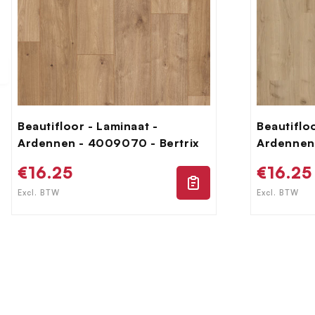
Beautifloor - Laminaat -
Beautiflo
Ardennen - 4009070 - Bertrix
Ardennen
Normale
€16.25
Norma
€16.25
prijs
prijs
Excl. BTW
Excl. BTW