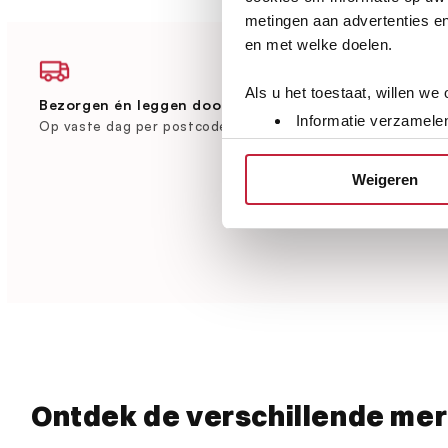
metingen aan advertenties en
en met welke doelen.
Als u het toestaat, willen we
Bezorgen én leggen door heel Nederland
Grootste vlo
Informatie verzamelen
Brabant
Op vaste dag per postcode
Uw apparaat identific
Ruim 600 m² 
Lees meer over hoe uw perso
Weigeren
toestemming op elk moment wi
We gebruiken cookies om cont
websiteverkeer te analyseren
media, adverteren en analys
verstrekt of die ze hebben v
Ontdek de verschillende me