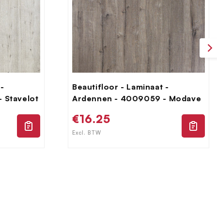
 -
Beautifloor - Laminaat -
 Stavelot
Ardennen - 4009059 - Modave
Normale
€16.25
prijs
Excl. BTW