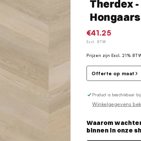
Therdex - 
Hongaarse
Normale
€41.25
prijs
Excl. BTW
Prijzen zijn Excl. 21% BT
Offerte op maat
Product is beschikbaar bi
Winkelgegevens bek
Waarom wachten? 
binnen in onze 