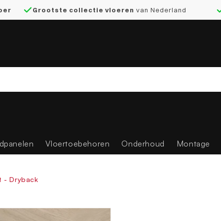
loer
Grootste collectie vloeren
van Nederland
dpanelen
Vloertoebehoren
Onderhoud
Montage
t - Dryback