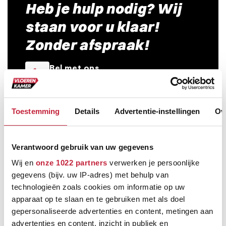
Heb je hulp nodig? Wij
staan voor u klaar!
Zonder afspraak!
Bel met ons
0499 - 57 22 24
E-mail
info@vloerenkamer.nl
Toestemming
Details
Advertentie-instellingen
Ov
Bezoek ons
Industrieweg 9a Oirschot
Verantwoord gebruik van uw gegevens
Wij en
onze 1022 partners
verwerken je persoonlijke
gegevens (bijv. uw IP-adres) met behulp van
technologieën zoals cookies om informatie op uw
apparaat op te slaan en te gebruiken met als doel
gepersonaliseerde advertenties en content, metingen aan
Bezorgen én leggen door heel Nederland
advertenties en content, inzicht in publiek en