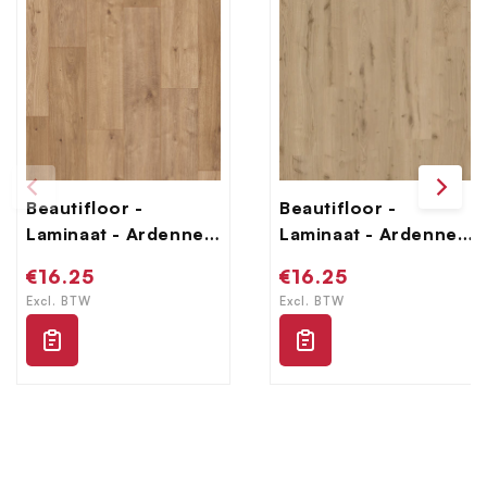
Beautifloor -
Beautifloor -
Laminaat - Ardennen
Laminaat - Ardennen
- 4009070 - Bertrix
- 4009080 - Salle
Normale
€16.25
Normale
€16.25
prijs
prijs
Excl. BTW
Excl. BTW