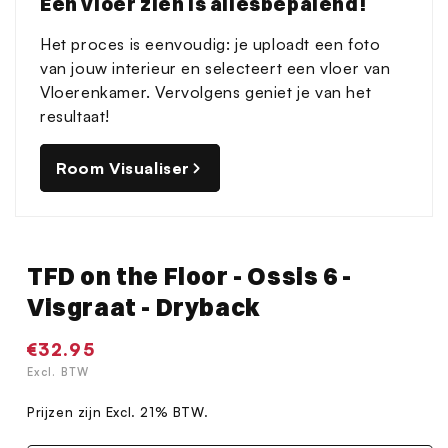
Een vloer zien is allesbepalend!
modaal
Het proces is eenvoudig: je uploadt een foto
van jouw interieur en selecteert een vloer van
Vloerenkamer. Vervolgens geniet je van het
resultaat!
Room Visualiser
TFD on the Floor - Ossis 6 -
Visgraat - Dryback
Normale
€32.95
prijs
Excl. BTW
Prijzen zijn Excl. 21% BTW.