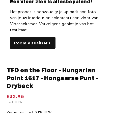
Een vloer zien is allesbepalend!
modaal
Het proces is eenvoudig: je uploadt een foto
van jouw interieur en selecteert een vloer van
Vloerenkamer. Vervolgens geniet je van het
resultaat!
Room Visualiser
TFD on the Floor - Hungarian
Point 1617 - Hongaarse Punt -
Dryback
Normale
€32.95
prijs
Excl. BTW
Prijzen zijn Excl. 21% BTW.