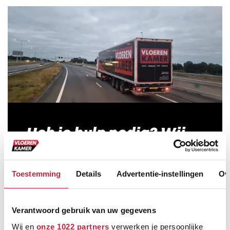
Heb je hulp nodig? Wij
staan voor u klaar!
Zonder afspraak!
Toestemming
Details
Advertentie-instellingen
Ov
Bel met ons
0499 - 57 22 24
Verantwoord gebruik van uw gegevens
E-mail
Wij en
onze 1022 partners
verwerken je persoonlijke