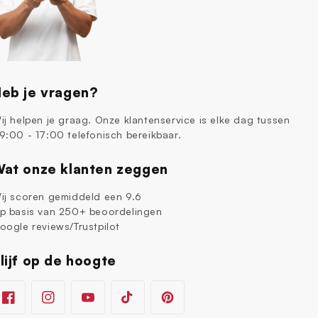
eb je vragen?
ij helpen je graag. Onze klantenservice is elke dag tussen
9:00 - 17:00 telefonisch bereikbaar.
at onze klanten zeggen
ij scoren gemiddeld een 9.6
p basis van 250+ beoordelingen
oogle reviews/Trustpilot
lijf op de hoogte
Facebook
Instagram
YouTube
TikTok
Pinterest