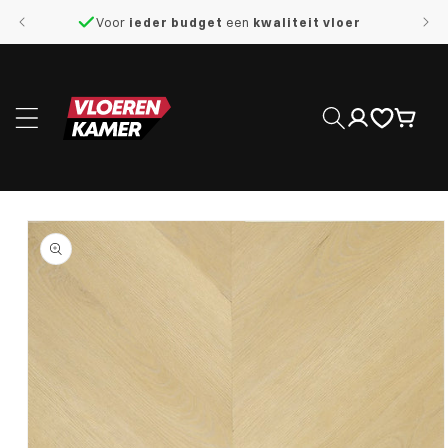
naar de
Voor
ieder budget
een
kwaliteit vloer
content
Inloggen
Winkelwage
 direct naar
roductinformatie