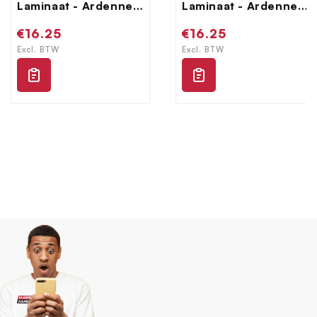
Laminaat - Ardennen
Laminaat - Ardennen
- 4009070 - Bertrix
- 4009080 - Salle
Normale
€16.25
Normale
€16.25
prijs
prijs
Excl. BTW
Excl. BTW