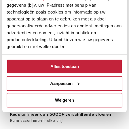
info@vloerenkamer.nl
gegevens (bijv. uw IP-adres) met behulp van
technologieën zoals cookies om informatie op uw
Bezoek ons
apparaat op te slaan en te gebruiken met als doel
Industrieweg 9a Oirschot
gepersonaliseerde advertenties en content, metingen aan
advertenties en content, inzicht in publiek en
productontwikkeling. U kunt kiezen wie uw gegevens
gebruikt en met welke doelen.
Als u het toestaat, willen we ook graag:
Bezorgen én leggen door heel Nederland
Alles toestaan
Informatie verzamelen over uw geografische
Op vaste dag per postcode
locatie, die tot een paar meter nauwkeurig kan zijn
Uw apparaat identificeren door het actief te
Aanpassen
scannen op specifieke eigenschappen (fingerprinting)
Grootste vloerenspeciaalzaak van Brabant
Ruim 600 m² showroom
Lees meer over hoe uw persoonlijke gegevens worden
Weigeren
verwerkt en stel uw voorkeuren in het
detailgedeelte
in.
U kunt uw toestemming op elk moment wijzigen of
Keus uit meer dan 5000+ verschillende vloeren
intrekken in de Cookieverklaring.
Ruim assortiment, elke stijl