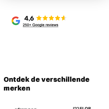
We gebruiken cookies om content en advertenties te
personaliseren, om functies voor social media te bieden
en om ons websiteverkeer te analyseren. Ook delen we
informatie over uw gebruik van onze site met onze
partners voor social media, adverteren en analyse. Deze
partners kunnen deze gegevens combineren met andere
informatie die u aan ze heeft verstrekt of die ze hebben
verzameld op basis van uw gebruik van hun services.
Ontdek de verschillende
merken