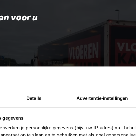
an voor u
Details
Advertentie-instellingen
w gegevens
erwerken je persoonlijke gegevens (bijv. uw IP-adres) met behul
apparaat op te slaan en te gebruiken met als doel gepersonalise