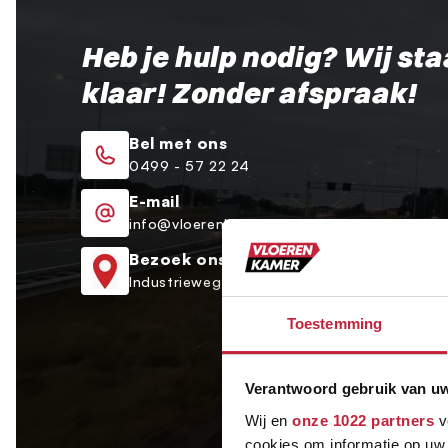
Heb je hulp nodig? Wij sta
klaar! Zonder afspraak!
Bel met ons
0499 - 57 22 24
E-mail
info@vloerenkamer.nl
Bezoek ons
Industrieweg 9a Oirschot
Toestemming
Verantwoord gebruik van u
Wij en
onze 1022 partners
v
cookies om informatie op uw 