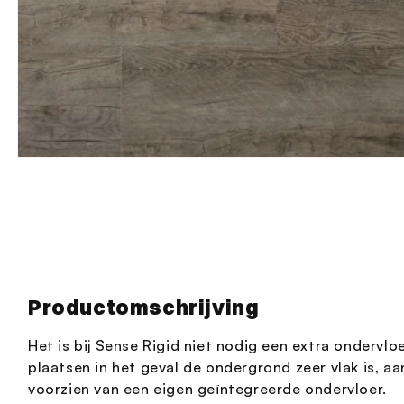
Media
1
openen
in
modaal
Productomschrijving
Het is bij Sense Rigid niet nodig een extra ondervloe
plaatsen in het geval de ondergrond zeer vlak is, aa
voorzien van een eigen geïntegreerde ondervloer.