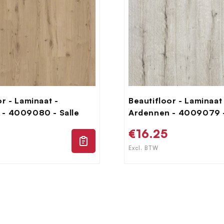
or - Laminaat -
Beautifloor - Laminaat
 - 4009080 - Salle
Ardennen - 4009079 -
le
Normale
€16.25
prijs
Excl. BTW