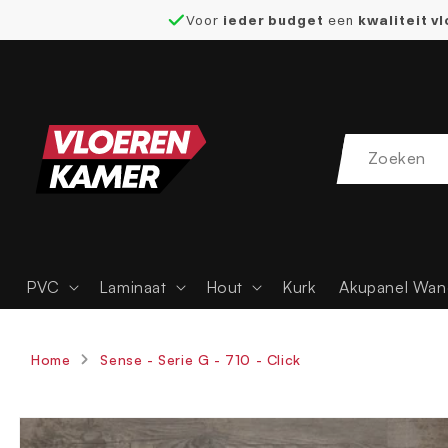
Voor
ieder budget
een
kwaliteit v
naar de
content
PVC
Laminaat
Hout
Kurk
Akupanel Wan
Home
Sense - Serie G - 710 - Click
Ga direct naar