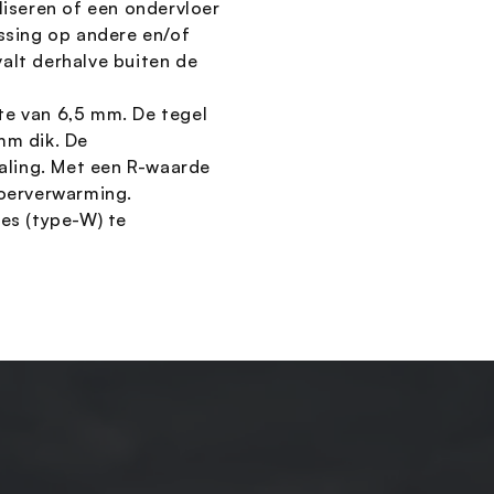
liseren of een ondervloer
sing op andere en/of
alt derhalve buiten de
te van 6,5 mm. De tegel
mm dik. De
raling. Met een R-waarde
loerverwarming.
jes (type-W) te