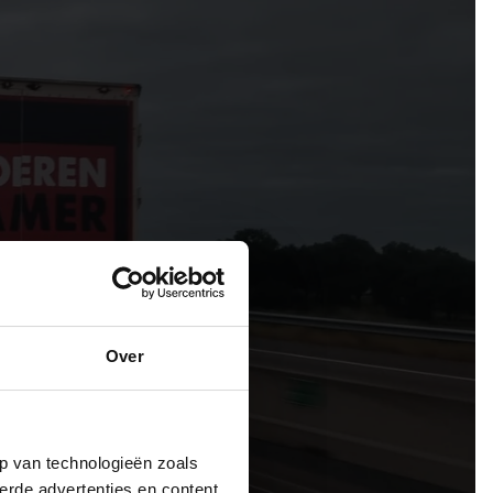
Over
p van technologieën zoals
erde advertenties en content,