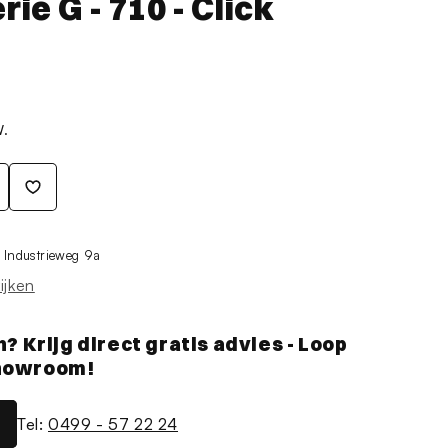
rie G - 710 - Click
W.
j
Industrieweg 9a
ijken
Krijg direct gratis advies - Loop
showroom!
Tel:
0499 - 57 22 24