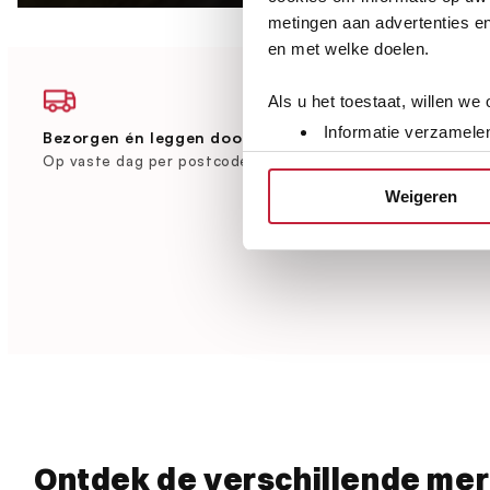
metingen aan advertenties en
en met welke doelen.
Als u het toestaat, willen we
Informatie verzamelen
Bezorgen én leggen door heel Nederland
Grootste vlo
Uw apparaat identific
Brabant
Op vaste dag per postcode
Ruim 600 m² 
Lees meer over hoe uw perso
Weigeren
toestemming op elk moment wi
We gebruiken cookies om cont
websiteverkeer te analyseren
media, adverteren en analys
verstrekt of die ze hebben v
Ontdek de verschillende me