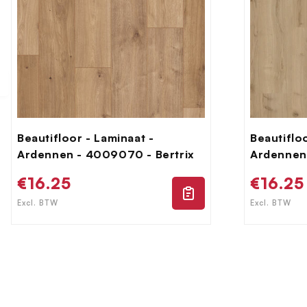
Beautifloor - Laminaat -
Beautiflo
Ardennen - 4009070 - Bertrix
Ardennen
Normale
€16.25
Norma
€16.25
prijs
prijs
Excl. BTW
Excl. BTW