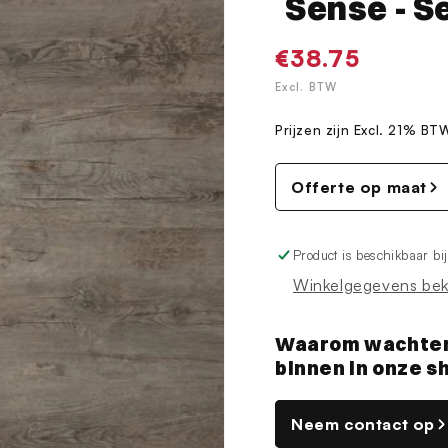
Sense - Se
Normale
€38.75
prijs
Excl. BTW
Prijzen zijn Excl. 21% BT
Offerte op maat
Product is beschikbaar bi
Winkelgegevens bek
Waarom wachten? 
binnen in onze 
Neem contact op