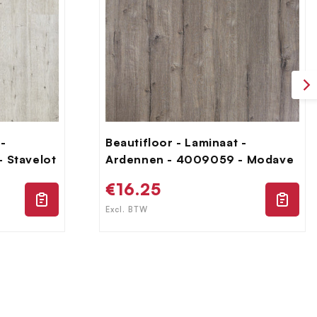
 -
Beautifloor - Laminaat -
 Stavelot
Ardennen - 4009059 - Modave
Normale
€16.25
prijs
Excl. BTW