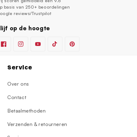
ij scoren gemiddeld een 9.6
p basis van 250+ beoordelingen
oogle reviews/Trustpilot
lijf op de hoogte
Facebook
Instagram
YouTube
TikTok
Pinterest
Service
Over ons
Contact
Betaalmethoden
Verzenden & retourneren