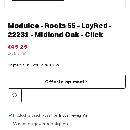
Moduleo - Roots 55 - LayRed -
22231 - Midland Oak - Click
Normale
€45.25
prijs
Excl. BTW
Prijzen zijn Excl. 21% BTW.
Offerte op maat
Product is beschikbaar bij
Industrieweg 9a
Winkelgegevens bekijken