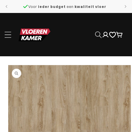
naar de
Voor
ieder budget
een
kwaliteit vloer
content
Inloggen
Winkelwage
 direct naar
roductinformatie