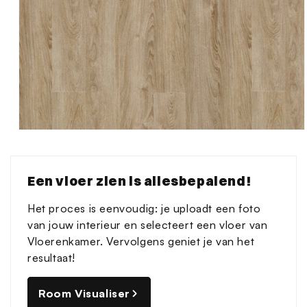
Media
1
openen
in
Een vloer zien is allesbepalend!
modaal
Het proces is eenvoudig: je uploadt een foto
van jouw interieur en selecteert een vloer van
Vloerenkamer. Vervolgens geniet je van het
resultaat!
Room Visualiser