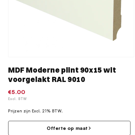
Media
1
MDF Moderne plint 90x15 wit
openen
in
voorgelakt RAL 9010
modaal
Normale
€5.00
prijs
Excl. BTW
Prijzen zijn Excl. 21% BTW.
Offerte op maat