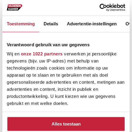
Toestemming
Details
Advertentie-instellingen
Ov
Ontdek de verschillende
Verantwoord gebruik van uw gegevens
merken
Wij en
onze 1022 partners
verwerken je persoonlijke
gegevens (bijv. uw IP-adres) met behulp van
technologieën zoals cookies om informatie op uw
apparaat op te slaan en te gebruiken met als doel
gepersonaliseerde advertenties en content, metingen aan
advertenties en content, inzicht in publiek en
productontwikkeling. U kunt kiezen wie uw gegevens
gebruikt en met welke doelen.
Onze merken
Als u het toestaat, willen we ook graag:
Alles toestaan
Informatie verzamelen over uw geografische
Geselecteerd voor jou