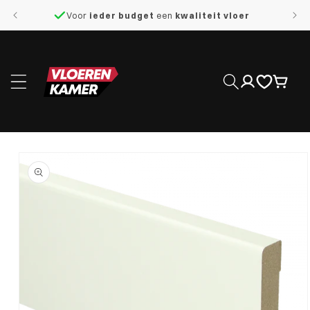
naar de
Voor
ieder budget
een
kwaliteit vloer
content
Inloggen
Winkelwage
 direct naar
roductinformatie