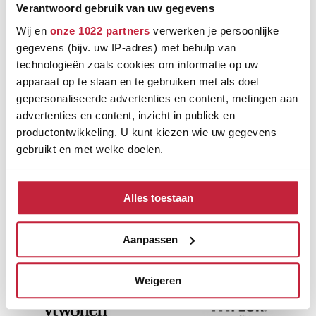
Verantwoord gebruik van uw gegevens
Wij en
onze 1022 partners
verwerken je persoonlijke
gegevens (bijv. uw IP-adres) met behulp van
technologieën zoals cookies om informatie op uw
apparaat op te slaan en te gebruiken met als doel
gepersonaliseerde advertenties en content, metingen aan
advertenties en content, inzicht in publiek en
productontwikkeling. U kunt kiezen wie uw gegevens
gebruikt en met welke doelen.
Als u het toestaat, willen we ook graag:
Alles toestaan
Informatie verzamelen over uw geografische
Ontdek de verschillende
locatie, die tot een paar meter nauwkeurig kan zijn
Uw apparaat identificeren door het actief te
Aanpassen
merken
scannen op specifieke eigenschappen (fingerprinting)
Lees meer over hoe uw persoonlijke gegevens worden
Weigeren
verwerkt en stel uw voorkeuren in het
detailgedeelte
in.
U kunt uw toestemming op elk moment wijzigen of