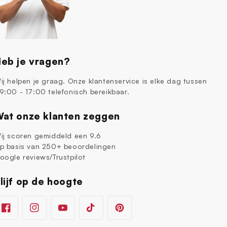
eb je vragen?
ij helpen je graag. Onze klantenservice is elke dag tussen
9:00 - 17:00 telefonisch bereikbaar.
at onze klanten zeggen
ij scoren gemiddeld een 9.6
p basis van 250+ beoordelingen
oogle reviews/Trustpilot
lijf op de hoogte
Facebook
Instagram
YouTube
TikTok
Pinterest