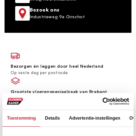
Bezoek ons
Industrieweg 9a Oirschot
Bezorgen én leggen door heel Nederland
Op vaste dag per postcode
Grootste vloerenspeciaalzaak van Brabant
Ruim 600 m² showroom
Keus uit meer dan 5000+ verschillende vloeren
Toestemming
Details
Advertentie-instellingen
Ov
Ruim assortiment, elke stijl