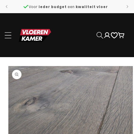
naar de
Voor
ieder budget
een
kwaliteit vloer
content
Inloggen
Winkelwage
 direct naar
roductinformatie