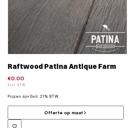
Media
1
Raftwood Patina Antique Farm
openen
in
modaal
Normale
€0.00
prijs
Excl. BTW
Prijzen zijn Excl. 21% BTW.
Offerte op maat