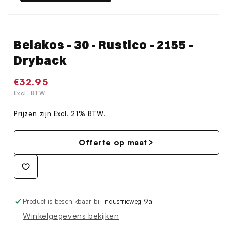
Belakos - 30 - Rustico - 2155 -
Dryback
Normale
€32.95
prijs
Excl. BTW
Prijzen zijn Excl. 21% BTW.
Offerte op maat
Product is beschikbaar bij
Industrieweg 9a
Winkelgegevens bekijken