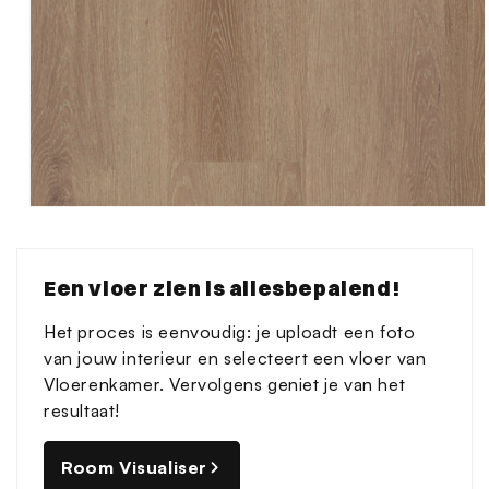
Media
1
openen
in
Een vloer zien is allesbepalend!
modaal
Het proces is eenvoudig: je uploadt een foto
van jouw interieur en selecteert een vloer van
Vloerenkamer. Vervolgens geniet je van het
resultaat!
Room Visualiser