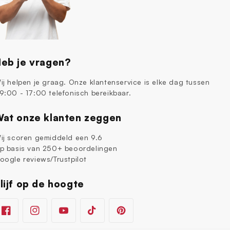
eb je vragen?
ij helpen je graag. Onze klantenservice is elke dag tussen
9:00 - 17:00 telefonisch bereikbaar.
at onze klanten zeggen
ij scoren gemiddeld een 9.6
p basis van 250+ beoordelingen
oogle reviews/Trustpilot
lijf op de hoogte
Facebook
Instagram
YouTube
TikTok
Pinterest