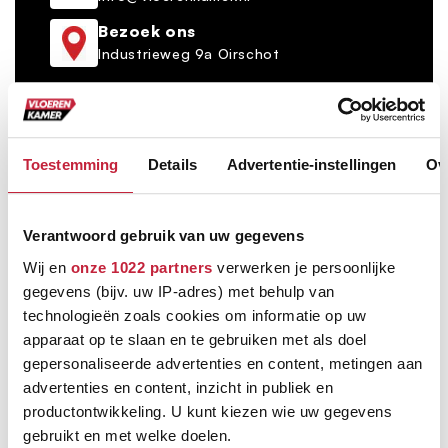
Bezoek ons
Industrieweg 9a Oirschot
Toestemming
Details
Advertentie-instellingen
Ov
Bezorgen én leggen door heel Nederland
Verantwoord gebruik van uw gegevens
Op vaste dag per postcode
Wij en
onze 1022 partners
verwerken je persoonlijke
gegevens (bijv. uw IP-adres) met behulp van
Grootste vloerenspeciaalzaak van Brabant
technologieën zoals cookies om informatie op uw
Ruim 600 m² showroom
apparaat op te slaan en te gebruiken met als doel
gepersonaliseerde advertenties en content, metingen aan
Keus uit meer dan 5000+ verschillende vloeren
advertenties en content, inzicht in publiek en
Ruim assortiment, elke stijl
productontwikkeling. U kunt kiezen wie uw gegevens
gebruikt en met welke doelen.