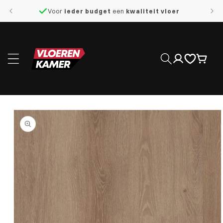
naar de
Voor
ieder budget
een
kwaliteit vloer
content
Inloggen
Winkelwage
 direct naar
roductinformatie