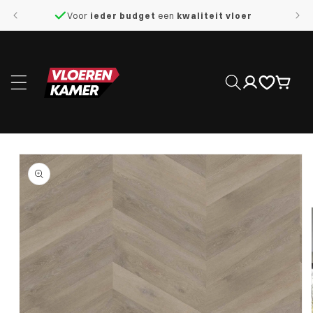
naar de
Voor
ieder budget
een
kwaliteit vloer
content
Inloggen
Winkelwage
 direct naar
roductinformatie