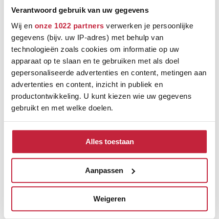
Verantwoord gebruik van uw gegevens
Keus uit meer dan 5000+ verschillende vloeren
Wij en
onze 1022 partners
verwerken je persoonlijke
Ruim assortiment, elke stijl
gegevens (bijv. uw IP-adres) met behulp van
technologieën zoals cookies om informatie op uw
apparaat op te slaan en te gebruiken met als doel
gepersonaliseerde advertenties en content, metingen aan
advertenties en content, inzicht in publiek en
productontwikkeling. U kunt kiezen wie uw gegevens
gebruikt en met welke doelen.
Als u het toestaat, willen we ook graag:
Alles toestaan
Informatie verzamelen over uw geografische
locatie, die tot een paar meter nauwkeurig kan zijn
Uw apparaat identificeren door het actief te
Aanpassen
scannen op specifieke eigenschappen (fingerprinting)
Lees meer over hoe uw persoonlijke gegevens worden
Ontdek de verschillende
Weigeren
verwerkt en stel uw voorkeuren in het
detailgedeelte
in.
merken
U kunt uw toestemming op elk moment wijzigen of