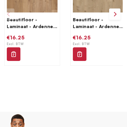
Beautifloor -
Beautifloor -
Laminaat - Ardennen
Laminaat - Ardennen
- 4009070 - Bertrix
- 4009080 - Salle
Normale
€16.25
Normale
€16.25
prijs
prijs
Excl. BTW
Excl. BTW