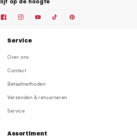
lijf op de hoogte
Facebook
Instagram
YouTube
TikTok
Pinterest
Service
Over ons
Contact
Betaalmethoden
Verzenden & retourneren
Service
Assortiment