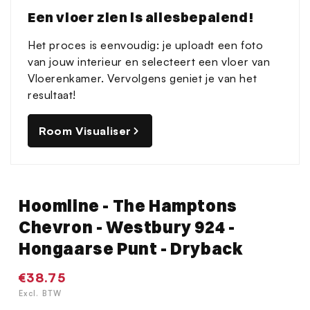
Een vloer zien is allesbepalend!
Het proces is eenvoudig: je uploadt een foto
van jouw interieur en selecteert een vloer van
Vloerenkamer. Vervolgens geniet je van het
resultaat!
Room Visualiser
Hoomline - The Hamptons
Chevron - Westbury 924 -
Hongaarse Punt - Dryback
Normale
€38.75
prijs
Excl. BTW