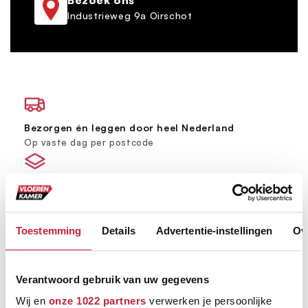
Bezoek ons
Industrieweg 9a Oirschot
Bezorgen én leggen door heel Nederland
Op vaste dag per postcode
Grootste vloerenspeciaalzaak van Brabant
Ruim 600 m² showroom
Toestemming
Details
Advertentie-instellingen
Ov
Keus uit meer dan 5000+ verschillende vloeren
Ruim assortiment, elke stijl
Verantwoord gebruik van uw gegevens
Wij en
onze 1022 partners
verwerken je persoonlijke