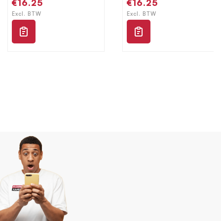
Normale
€16.25
Normale
€16.25
prijs
prijs
Excl. BTW
Excl. BTW