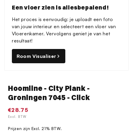
Een vloer zien is allesbepalend!
Het proces is eenvoudig: je uploadt een foto
van jouw interieur en selecteert een vloer van
Vloerenkamer. Vervolgens geniet je van het
resultaat!
Room Visualiser
Hoomline - City Plank -
Groningen 7045 - Click
Normale
€28.75
prijs
Excl. BTW
Prijzen zijn Excl. 21% BTW.