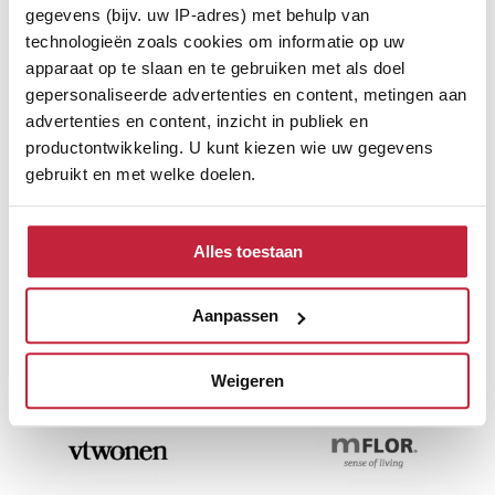
gegevens (bijv. uw IP-adres) met behulp van
technologieën zoals cookies om informatie op uw
apparaat op te slaan en te gebruiken met als doel
gepersonaliseerde advertenties en content, metingen aan
advertenties en content, inzicht in publiek en
productontwikkeling. U kunt kiezen wie uw gegevens
gebruikt en met welke doelen.
Als u het toestaat, willen we ook graag:
Alles toestaan
Informatie verzamelen over uw geografische
locatie, die tot een paar meter nauwkeurig kan zijn
Ontdek de verschillende
Uw apparaat identificeren door het actief te
Aanpassen
scannen op specifieke eigenschappen (fingerprinting)
merken
Lees meer over hoe uw persoonlijke gegevens worden
Weigeren
verwerkt en stel uw voorkeuren in het
detailgedeelte
in.
U kunt uw toestemming op elk moment wijzigen of
intrekken in de Cookieverklaring.