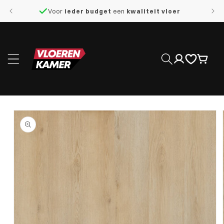
naar de
Voor
ieder budget
een
kwaliteit vloer
content
Inloggen
Winkelwage
 direct naar
roductinformatie