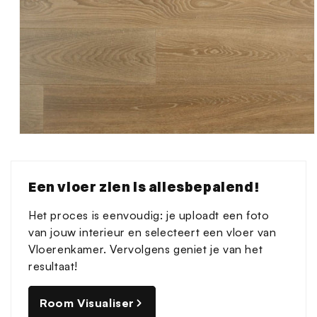
Media
1
openen
in
Een vloer zien is allesbepalend!
modaal
Het proces is eenvoudig: je uploadt een foto
van jouw interieur en selecteert een vloer van
Vloerenkamer. Vervolgens geniet je van het
resultaat!
Room Visualiser