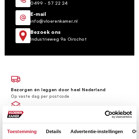
0499 - 57 22 24
E-mail
info@vloerenkamer.nl
Bezoek ons
Industrieweg 9a Oirschot
Bezorgen én leggen door heel Nederland
Op vaste dag per postcode
Grootste vloerenspeciaalzaak van Brabant
Ruim 600 m² showroom
Toestemming
Details
Advertentie-instellingen
Ov