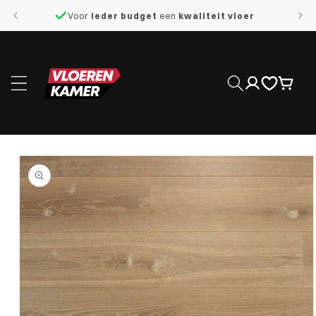
naar de
Voor
ieder budget
een
kwaliteit vloer
content
Inloggen
Winkelwage
 direct naar
roductinformatie