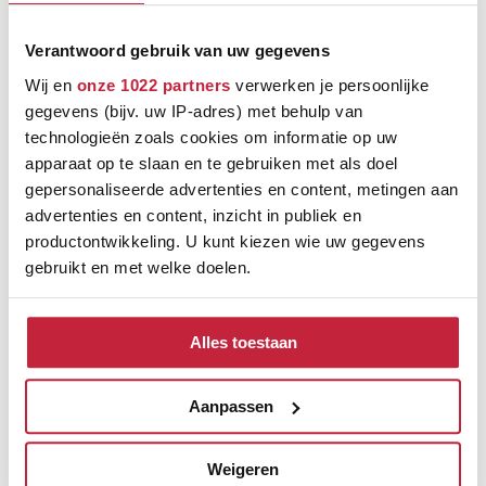
Keus uit meer dan 5000+ verschillende vloeren
Ruim assortiment, elke stijl
Verantwoord gebruik van uw gegevens
Wij en
onze 1022 partners
verwerken je persoonlijke
gegevens (bijv. uw IP-adres) met behulp van
technologieën zoals cookies om informatie op uw
apparaat op te slaan en te gebruiken met als doel
gepersonaliseerde advertenties en content, metingen aan
advertenties en content, inzicht in publiek en
productontwikkeling. U kunt kiezen wie uw gegevens
gebruikt en met welke doelen.
Als u het toestaat, willen we ook graag:
Alles toestaan
Informatie verzamelen over uw geografische
locatie, die tot een paar meter nauwkeurig kan zijn
Uw apparaat identificeren door het actief te
Aanpassen
Ontdek de verschillende
scannen op specifieke eigenschappen (fingerprinting)
merken
Lees meer over hoe uw persoonlijke gegevens worden
Weigeren
verwerkt en stel uw voorkeuren in het
detailgedeelte
in.