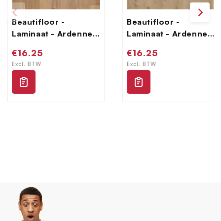
Beautifloor -
Beautifloor -
Laminaat - Ardennen
Laminaat - Ardennen
- 4009070 - Bertrix
- 4009080 - Salle
Normale
€16.25
Normale
€16.25
prijs
prijs
Excl. BTW
Excl. BTW