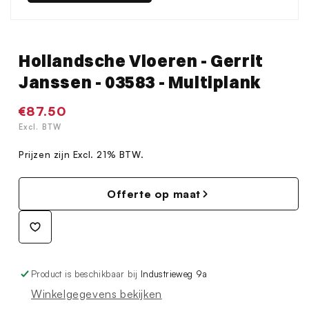
Hollandsche Vloeren - Gerrit
Janssen - 03583 - Multiplank
Normale
€87.50
prijs
Excl. BTW
Prijzen zijn Excl. 21% BTW.
Offerte op maat
Product is beschikbaar bij
Industrieweg 9a
Winkelgegevens bekijken