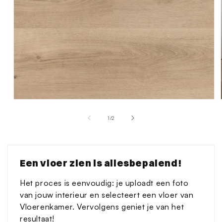
Media
1
van
1
/
2
openen
in
modaal
Een vloer zien is allesbepalend!
Het proces is eenvoudig: je uploadt een foto
van jouw interieur en selecteert een vloer van
Vloerenkamer. Vervolgens geniet je van het
resultaat!