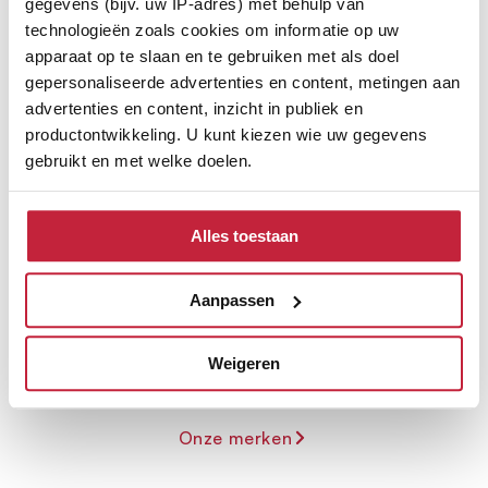
gegevens (bijv. uw IP-adres) met behulp van
technologieën zoals cookies om informatie op uw
apparaat op te slaan en te gebruiken met als doel
gepersonaliseerde advertenties en content, metingen aan
advertenties en content, inzicht in publiek en
productontwikkeling. U kunt kiezen wie uw gegevens
gebruikt en met welke doelen.
Ontdek de verschillende
Als u het toestaat, willen we ook graag:
merken
Alles toestaan
Informatie verzamelen over uw geografische
locatie, die tot een paar meter nauwkeurig kan zijn
Uw apparaat identificeren door het actief te
Aanpassen
scannen op specifieke eigenschappen (fingerprinting)
Lees meer over hoe uw persoonlijke gegevens worden
Weigeren
verwerkt en stel uw voorkeuren in het
detailgedeelte
in.
U kunt uw toestemming op elk moment wijzigen of
intrekken in de Cookieverklaring.
Onze merken
We gebruiken cookies om content en advertenties te