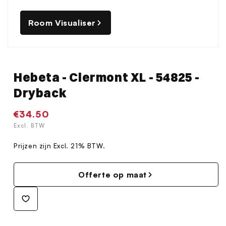
Room Visualiser
Hebeta - Clermont XL - 54825 -
Dryback
Normale
€34.50
prijs
Excl. BTW
Prijzen zijn Excl. 21% BTW.
Offerte op maat