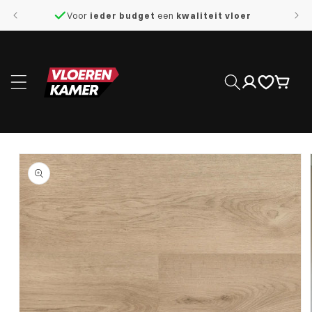
naar de
Voor
ieder budget
een
kwaliteit vloer
content
Inloggen
Winkelwage
 direct naar
roductinformatie