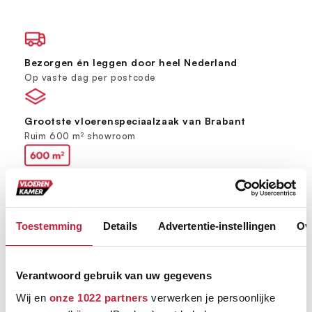
Bezorgen én leggen door heel Nederland
Op vaste dag per postcode
Grootste vloerenspeciaalzaak van Brabant
Ruim 600 m² showroom
Keus uit meer dan 5000+ verschillende vloeren
Ruim assortiment, elke stijl
Toestemming
Details
Advertentie-instellingen
Ov
Verantwoord gebruik van uw gegevens
Wij en
onze 1022 partners
verwerken je persoonlijke