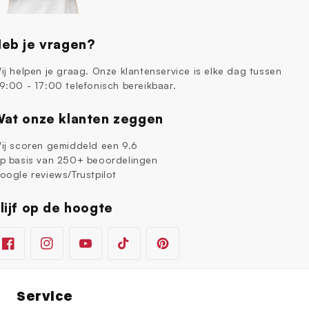
eb je vragen?
ij helpen je graag. Onze klantenservice is elke dag tussen
9:00 - 17:00 telefonisch bereikbaar.
at onze klanten zeggen
ij scoren gemiddeld een 9.6
p basis van 250+ beoordelingen
oogle reviews/Trustpilot
lijf op de hoogte
Facebook
Instagram
YouTube
TikTok
Pinterest
Service