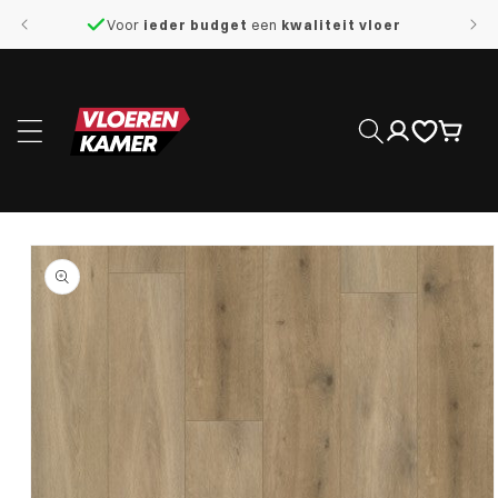
naar de
Voor
ieder budget
een
kwaliteit vloer
content
Inloggen
Winkelwage
 direct naar
roductinformatie