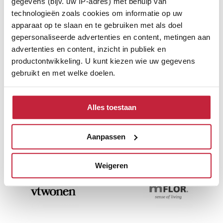
gegevens (bijv. uw IP-adres) met behulp van
technologieën zoals cookies om informatie op uw
apparaat op te slaan en te gebruiken met als doel
gepersonaliseerde advertenties en content, metingen aan
advertenties en content, inzicht in publiek en
productontwikkeling. U kunt kiezen wie uw gegevens
gebruikt en met welke doelen.
Als u het toestaat, willen we ook graag:
Alles toestaan
Informatie verzamelen over uw geografische
locatie, die tot een paar meter nauwkeurig kan zijn
Ontdek de verschillende
Uw apparaat identificeren door het actief te
Aanpassen
merken
scannen op specifieke eigenschappen (fingerprinting)
Lees meer over hoe uw persoonlijke gegevens worden
Weigeren
verwerkt en stel uw voorkeuren in het
detailgedeelte
in.
U kunt uw toestemming op elk moment wijzigen of
intrekken in de Cookieverklaring.
We gebruiken cookies om content en advertenties te