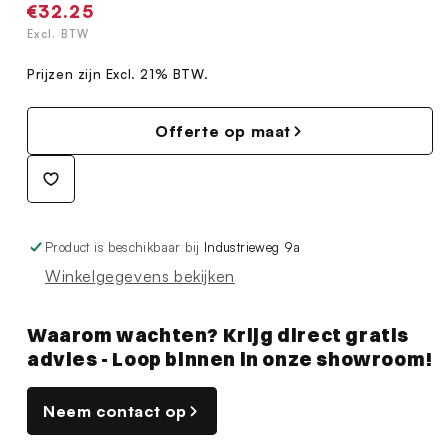
Normale
€32.25
prijs
Excl. BTW
Prijzen zijn Excl. 21% BTW.
Offerte op maat
Product is beschikbaar bij
Industrieweg 9a
Winkelgegevens bekijken
Waarom wachten? Krijg direct gratis
advies - Loop binnen in onze showroom!
Neem contact op