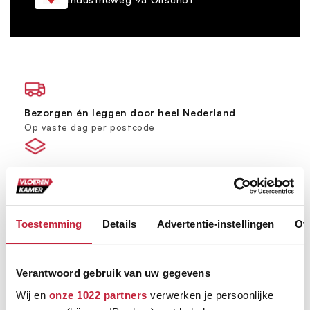
Bezorgen én leggen door heel Nederland
Op vaste dag per postcode
Grootste vloerenspeciaalzaak van Brabant
Ruim 600 m² showroom
Toestemming
Details
Advertentie-instellingen
Ov
Keus uit meer dan 5000+ verschillende vloeren
Ruim assortiment, elke stijl
Verantwoord gebruik van uw gegevens
Wij en
onze 1022 partners
verwerken je persoonlijke