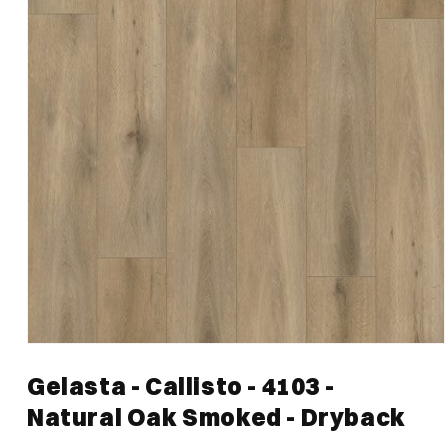
Media
1
Gelasta - Callisto - 4103 -
openen
in
Natural Oak Smoked - Dryback
modaal