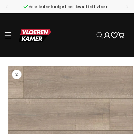
naar de
Voor
ieder budget
een
kwaliteit vloer
content
Inloggen
Winkelwage
 direct naar
roductinformatie