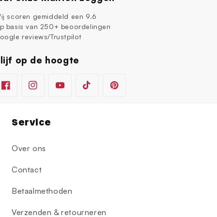
ij scoren gemiddeld een 9.6
p basis van 250+ beoordelingen
oogle reviews/Trustpilot
lijf op de hoogte
Facebook
Instagram
YouTube
TikTok
Pinterest
Service
Over ons
Contact
Betaalmethoden
Verzenden & retourneren