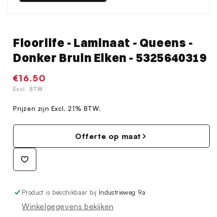
Floorlife - Laminaat - Queens -
Donker Bruin Eiken - 5325640319
Normale
€16.50
prijs
Excl. BTW
Prijzen zijn Excl. 21% BTW.
Offerte op maat
Product is beschikbaar bij
Industrieweg 9a
Winkelgegevens bekijken