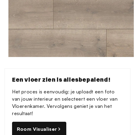
Media
1
openen
in
Een vloer zien is allesbepalend!
modaal
Het proces is eenvoudig: je uploadt een foto
van jouw interieur en selecteert een vloer van
Vloerenkamer. Vervolgens geniet je van het
resultaat!
Room Visualiser