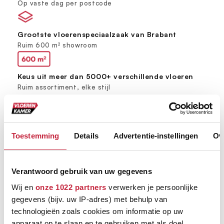
Op vaste dag per postcode
Grootste vloerenspeciaalzaak van Brabant
Ruim 600 m² showroom
Keus uit meer dan 5000+ verschillende vloeren
Ruim assortiment, elke stijl
Toestemming
Details
Advertentie-instellingen
Ov
Verantwoord gebruik van uw gegevens
Wij en
onze 1022 partners
verwerken je persoonlijke
gegevens (bijv. uw IP-adres) met behulp van
technologieën zoals cookies om informatie op uw
apparaat op te slaan en te gebruiken met als doel