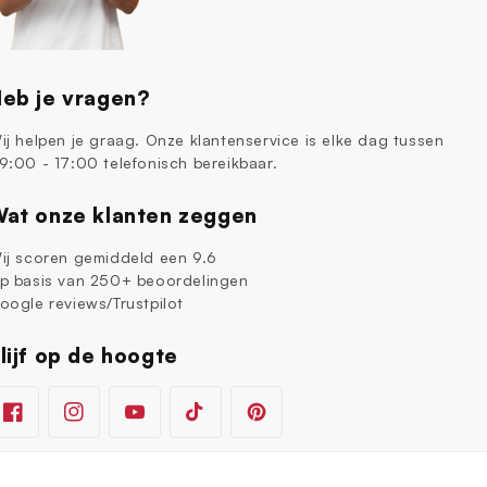
eb je vragen?
ij helpen je graag. Onze klantenservice is elke dag tussen
9:00 - 17:00 telefonisch bereikbaar.
at onze klanten zeggen
ij scoren gemiddeld een 9.6
p basis van 250+ beoordelingen
oogle reviews/Trustpilot
lijf op de hoogte
Facebook
Instagram
YouTube
TikTok
Pinterest