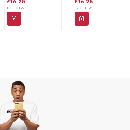
Normale
€16.25
Normale
€16.25
prijs
prijs
Excl. BTW
Excl. BTW