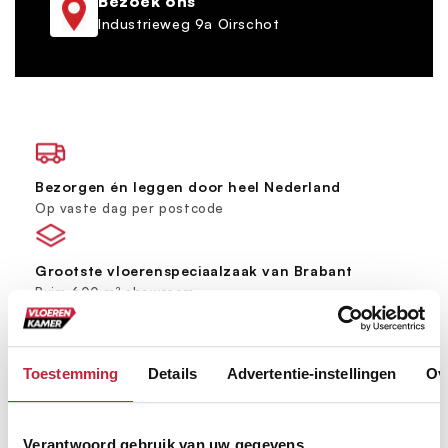
Bezoek ons
Industrieweg 9a Oirschot
Bezorgen én leggen door heel Nederland
Op vaste dag per postcode
Grootste vloerenspeciaalzaak van Brabant
Ruim 600 m² showroom
Keus uit meer dan 5000+ verschillende vloeren
Toestemming
Details
Advertentie-instellingen
Ov
Ruim assortiment, elke stijl
Verantwoord gebruik van uw gegevens