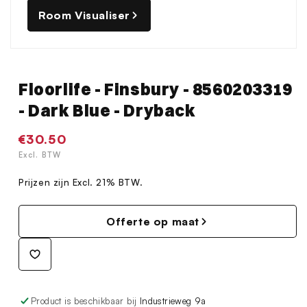
Room Visualiser
Floorlife - Finsbury - 8560203319
- Dark Blue - Dryback
Normale
€30.50
prijs
Excl. BTW
Prijzen zijn Excl. 21% BTW.
Offerte op maat
Product is beschikbaar bij
Industrieweg 9a