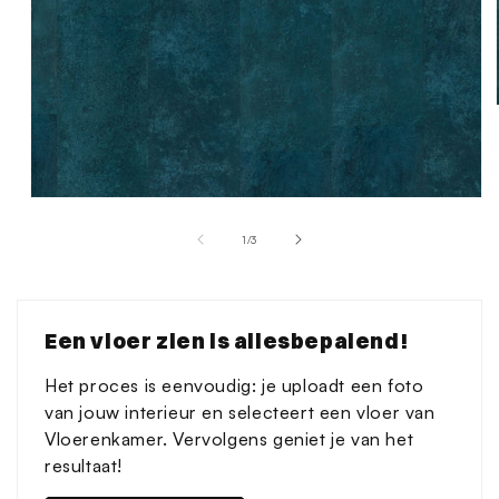
Media
1
van
1
/
3
openen
in
modaal
Een vloer zien is allesbepalend!
Het proces is eenvoudig: je uploadt een foto
van jouw interieur en selecteert een vloer van
Vloerenkamer. Vervolgens geniet je van het
resultaat!