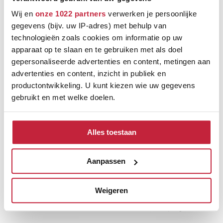
Wij en
onze 1022 partners
verwerken je persoonlijke
gegevens (bijv. uw IP-adres) met behulp van
technologieën zoals cookies om informatie op uw
apparaat op te slaan en te gebruiken met als doel
gepersonaliseerde advertenties en content, metingen aan
advertenties en content, inzicht in publiek en
productontwikkeling. U kunt kiezen wie uw gegevens
gebruikt en met welke doelen.
Als u het toestaat, willen we ook graag:
Alles toestaan
Informatie verzamelen over uw geografische
Ontdek de verschillende
locatie, die tot een paar meter nauwkeurig kan zijn
merken
Uw apparaat identificeren door het actief te
Aanpassen
scannen op specifieke eigenschappen (fingerprinting)
Lees meer over hoe uw persoonlijke gegevens worden
Weigeren
verwerkt en stel uw voorkeuren in het
detailgedeelte
in.
U kunt uw toestemming op elk moment wijzigen of
intrekken in de Cookieverklaring.