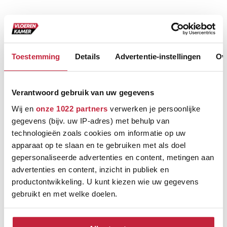
Toestemming
Details
Advertentie-instellingen
Ov
Verantwoord gebruik van uw gegevens
Ontdek de verschillende
Wij en
onze 1022 partners
verwerken je persoonlijke
merken
gegevens (bijv. uw IP-adres) met behulp van
technologieën zoals cookies om informatie op uw
apparaat op te slaan en te gebruiken met als doel
gepersonaliseerde advertenties en content, metingen aan
advertenties en content, inzicht in publiek en
productontwikkeling. U kunt kiezen wie uw gegevens
gebruikt en met welke doelen.
Onze merken
Als u het toestaat, willen we ook graag: