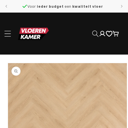
naar de
Voor
ieder budget
een
kwaliteit vloer
content
Inloggen
Winkelwage
 direct naar
roductinformatie