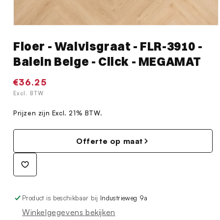
Media
1
Floer - Walvisgraat - FLR-3910 -
openen
in
Balein Beige - Click - MEGAMAT
modaal
Normale
€36.25
prijs
Excl. BTW
Prijzen zijn Excl. 21% BTW.
Offerte op maat
Product is beschikbaar bij
Industrieweg 9a
Winkelgegevens bekijken