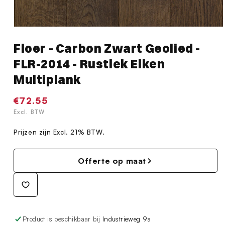
Media
1
Floer - Carbon Zwart Geolied -
openen
in
FLR-2014 - Rustiek Eiken
modaal
Multiplank
Normale
€72.55
prijs
Excl. BTW
Prijzen zijn Excl. 21% BTW.
Offerte op maat
Product is beschikbaar bij
Industrieweg 9a