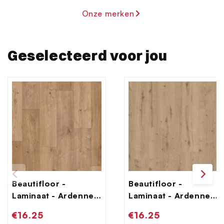
Onze merken
Geselecteerd voor jou
Beautifloor -
Beautifloor -
Laminaat - Ardennen
Laminaat - Ardennen
- 4009070 - Bertrix
- 4009080 - Salle
Normale
€16.25
Normale
€16.25