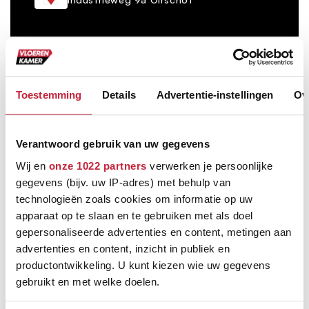
Toestemming
Details
Advertentie-instellingen
Ov
Bezorgen én leggen door heel Nederland
Op vaste dag per postcode
Verantwoord gebruik van uw gegevens
Wij en
onze 1022 partners
verwerken je persoonlijke
Grootste vloerenspeciaalzaak van Brabant
gegevens (bijv. uw IP-adres) met behulp van
Ruim 600 m² showroom
technologieën zoals cookies om informatie op uw
apparaat op te slaan en te gebruiken met als doel
Keus uit meer dan 5000+ verschillende vloeren
gepersonaliseerde advertenties en content, metingen aan
Ruim assortiment, elke stijl
advertenties en content, inzicht in publiek en
productontwikkeling. U kunt kiezen wie uw gegevens
gebruikt en met welke doelen.