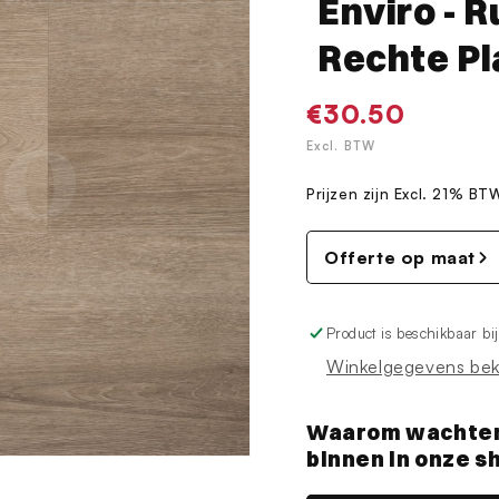
Enviro - R
Rechte P
Normale
€30.50
prijs
Excl. BTW
Prijzen zijn Excl. 21% BT
Offerte op maat
Product is beschikbaar bi
Winkelgegevens bek
Waarom wachten? 
binnen in onze 