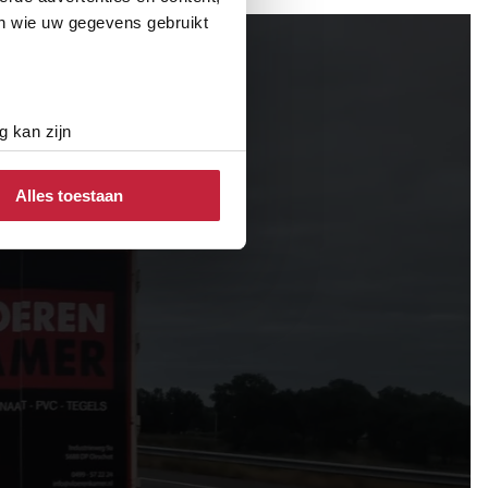
en wie uw gegevens gebruikt
g kan zijn
erprinting)
t
detailgedeelte
in. U kunt uw
Alles toestaan
 media te bieden en om ons
ze partners voor social
nformatie die u aan ze heeft