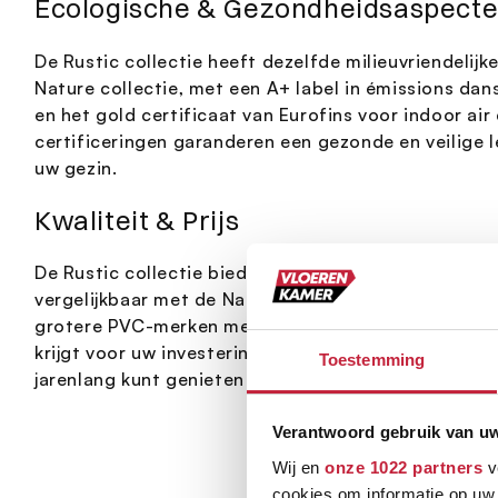
Ecologische & Gezondheidsaspect
De Rustic collectie heeft dezelfde milieuvriendelijk
Nature collectie, met een A+ label in émissions dans l
en het gold certificaat van Eurofins voor indoor ai
certificeringen garanderen een gezonde en veilige 
uw gezin.
Kwaliteit & Prijs
De Rustic collectie biedt een uitstekende prijs-kwal
vergelijkbaar met de Nature collectie. Het combinee
grotere PVC-merken met een gunstigere prijs, waa
krijgt voor uw investering. De uitgebreide garantie 
Toestemming
jarenlang kunt genieten van uw prachtige vloer zon
Verantwoord gebruik van u
Wij en
onze 1022 partners
v
cookies om informatie op uw 