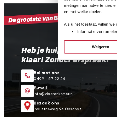
metingen aan advertenties en
en met welke doelen.
De grootste van Brabant!
Als u het toestaat, willen we
Informatie verzamelen
Uw apparaat identific
Lees meer over hoe uw perso
Weigeren
Heb je hulp nodig? Wij sta
toestemming op elk moment wi
klaar! Zonder afspraak!
We gebruiken cookies om cont
websiteverkeer te analyseren
Bel met ons
media, adverteren en analys
0499 - 57 22 24
verstrekt of die ze hebben v
E-mail
info@vloerenkamer.nl
Bezoek ons
Industrieweg 9a Oirschot