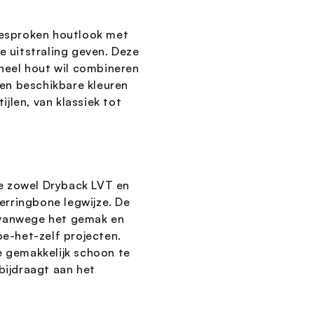
gesproken houtlook met
e uitstraling geven. Deze
oneel hout wil combineren
en beschikbare kleuren
ijlen, van klassiek tot
tie zowel Dryback LVT en
herringbone legwijze. De
rs vanwege het gemak en
doe-het-zelf projecten.
e gemakkelijk schoon te
bijdraagt aan het