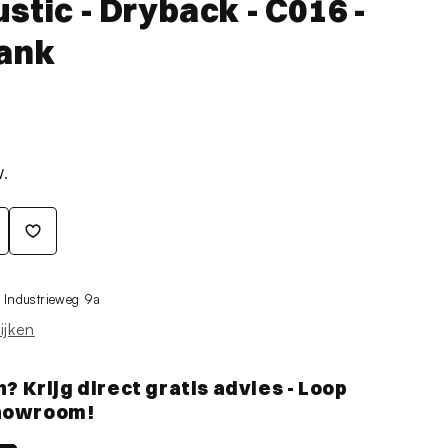
ustic - Dryback - C016 -
lank
W.
j
Industrieweg 9a
ijken
Krijg direct gratis advies - Loop
showroom!