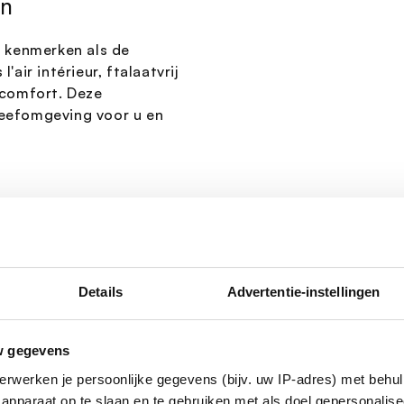
en
e kenmerken als de
'air intérieur, ftalaatvrij
r comfort. Deze
leefomgeving voor u en
iteitverhouding,
rt de kwaliteit van
rdoor u meer waarde
zorgt ervoor dat u
Details
Advertentie-instellingen
der zorgen.
w gegevens
erwerken je persoonlijke gegevens (bijv. uw IP-adres) met behul
apparaat op te slaan en te gebruiken met als doel gepersonalise