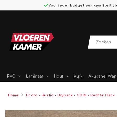
Voor
ieder budget
een
kwaliteit v
naar de
content
PVC
Laminaat
Hout
Kurk
Akupanel Wan
Home
Enviro - Rustic - Dryback - C016 - Rechte Plank
Ga direct naar