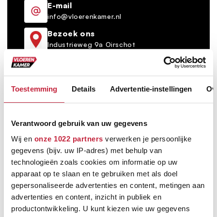
E-mail
info@vloerenkamer.nl
Bezoek ons
Industrieweg 9a Oirschot
Toestemming
Details
Advertentie-instellingen
Ov
Verantwoord gebruik van uw gegevens
Bezorgen én leggen door heel Nederland
Op vaste dag per postcode
Wij en
onze 1022 partners
verwerken je persoonlijke
gegevens (bijv. uw IP-adres) met behulp van
technologieën zoals cookies om informatie op uw
Grootste vloerenspeciaalzaak van Brabant
apparaat op te slaan en te gebruiken met als doel
Ruim 600 m² showroom
gepersonaliseerde advertenties en content, metingen aan
advertenties en content, inzicht in publiek en
Keus uit meer dan 5000+ verschillende vloeren
productontwikkeling. U kunt kiezen wie uw gegevens
Ruim assortiment, elke stijl