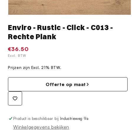
Media
1
Enviro - Rustic - Click - C013 -
openen
in
Rechte Plank
modaal
Normale
€36.50
prijs
Excl. BTW
Prijzen zijn Excl. 21% BTW.
Offerte op maat
Product is beschikbaar bij
Industrieweg 9a
Winkelgegevens bekijken