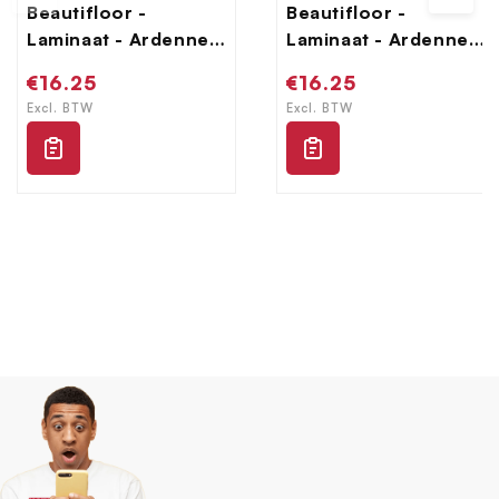
Beautifloor -
Beautifloor -
Laminaat - Ardennen
Laminaat - Ardennen
- 4009070 - Bertrix
- 4009080 - Salle
Normale
€16.25
Normale
€16.25
prijs
prijs
Excl. BTW
Excl. BTW