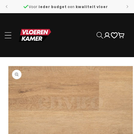
naar de
Voor
ieder budget
een
kwaliteit vloer
content
Inloggen
Winkelwage
 direct naar
roductinformatie