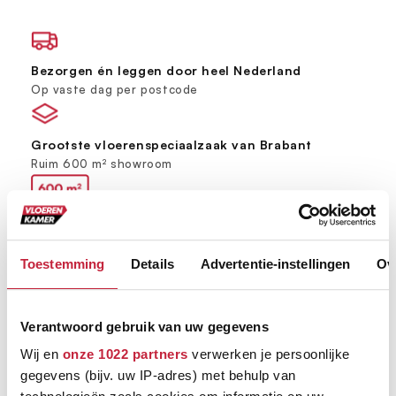
Bezorgen én leggen door heel Nederland
Op vaste dag per postcode
Grootste vloerenspeciaalzaak van Brabant
Ruim 600 m² showroom
Keus uit meer dan 5000+ verschillende vloeren
Ruim assortiment, elke stijl
Toestemming
Details
Advertentie-instellingen
Ov
Verantwoord gebruik van uw gegevens
Wij en
onze 1022 partners
verwerken je persoonlijke
gegevens (bijv. uw IP-adres) met behulp van