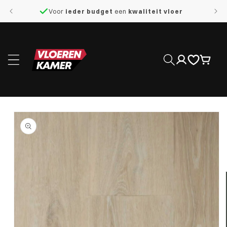
naar de
Voor
ieder budget
een
kwaliteit vloer
content
Inloggen
Winkelwage
 direct naar
roductinformatie