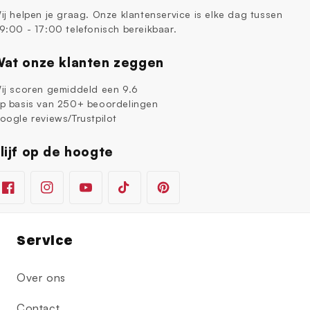
ij helpen je graag. Onze klantenservice is elke dag tussen
9:00 - 17:00 telefonisch bereikbaar.
at onze klanten zeggen
ij scoren gemiddeld een 9.6
p basis van 250+ beoordelingen
oogle reviews/Trustpilot
lijf op de hoogte
Facebook
Instagram
YouTube
TikTok
Pinterest
Service
Over ons
Contact