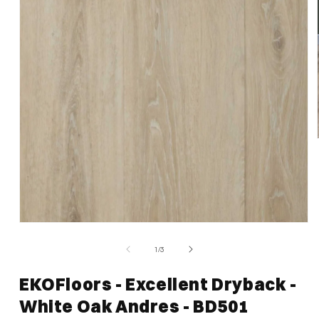
Media
1
van
1
/
3
openen
in
modaal
EKOFloors - Excellent Dryback -
White Oak Andres - BD501