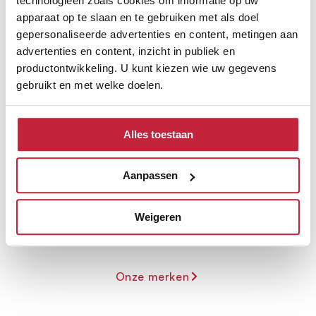
technologieën zoals cookies om informatie op uw
apparaat op te slaan en te gebruiken met als doel
gepersonaliseerde advertenties en content, metingen aan
advertenties en content, inzicht in publiek en
productontwikkeling. U kunt kiezen wie uw gegevens
gebruikt en met welke doelen.
Als u het toestaat, willen we ook graag:
Ontdek de verschillende
Alles toestaan
Informatie verzamelen over uw geografische
merken
locatie, die tot een paar meter nauwkeurig kan zijn
Uw apparaat identificeren door het actief te
Aanpassen
scannen op specifieke eigenschappen (fingerprinting)
Lees meer over hoe uw persoonlijke gegevens worden
Weigeren
verwerkt en stel uw voorkeuren in het
detailgedeelte
in.
U kunt uw toestemming op elk moment wijzigen of
intrekken in de Cookieverklaring.
Onze merken
We gebruiken cookies om content en advertenties te
personaliseren, om functies voor social media te bieden