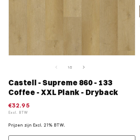
Media
1
van
1
/
2
openen
in
modaal
Castell - Supreme 860 - 133
Coffee - XXL Plank - Dryback
Normale
€32.95
prijs
Excl. BTW
Prijzen zijn Excl. 21% BTW.