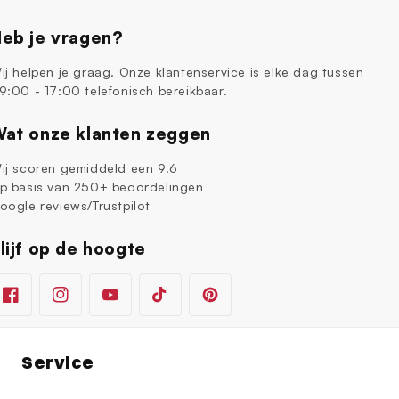
eb je vragen?
ij helpen je graag. Onze klantenservice is elke dag tussen
9:00 - 17:00 telefonisch bereikbaar.
at onze klanten zeggen
ij scoren gemiddeld een 9.6
p basis van 250+ beoordelingen
oogle reviews/Trustpilot
lijf op de hoogte
Facebook
Instagram
YouTube
TikTok
Pinterest
Service