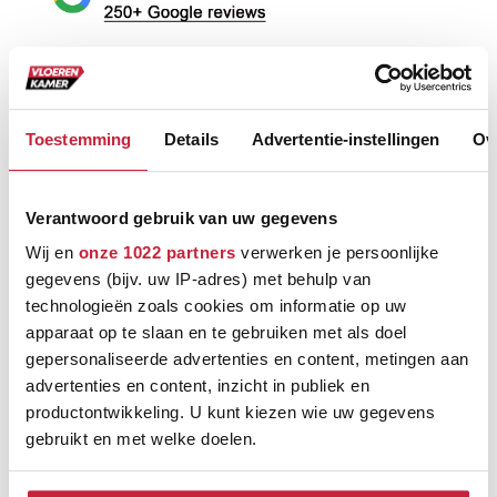
Toestemming
Details
Advertentie-instellingen
Ov
Verantwoord gebruik van uw gegevens
Ontdek de verschillende
Wij en
onze 1022 partners
verwerken je persoonlijke
gegevens (bijv. uw IP-adres) met behulp van
merken
technologieën zoals cookies om informatie op uw
apparaat op te slaan en te gebruiken met als doel
gepersonaliseerde advertenties en content, metingen aan
advertenties en content, inzicht in publiek en
productontwikkeling. U kunt kiezen wie uw gegevens
gebruikt en met welke doelen.
Als u het toestaat, willen we ook graag: