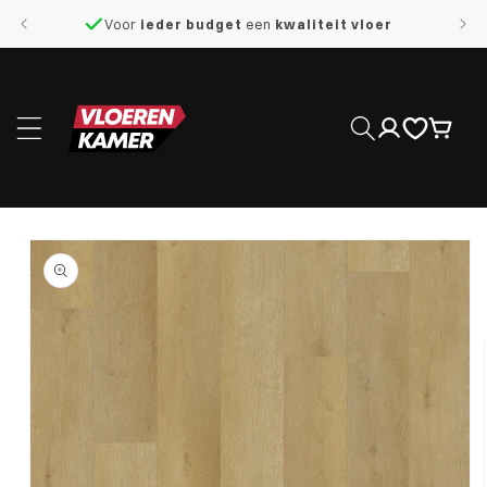
naar de
Voor
ieder budget
een
kwaliteit vloer
content
Inloggen
Winkelwage
 direct naar
roductinformatie