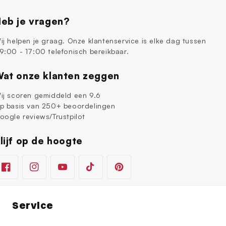
eb je vragen?
ij helpen je graag. Onze klantenservice is elke dag tussen
9:00 - 17:00 telefonisch bereikbaar.
at onze klanten zeggen
ij scoren gemiddeld een 9.6
p basis van 250+ beoordelingen
oogle reviews/Trustpilot
lijf op de hoogte
Facebook
Instagram
YouTube
TikTok
Pinterest
Service