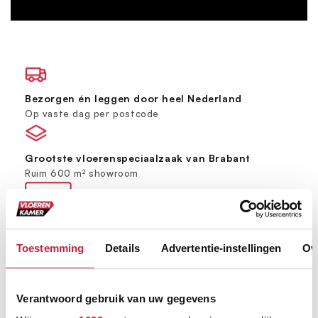
Bezorgen én leggen door heel Nederland
Op vaste dag per postcode
Grootste vloerenspeciaalzaak van Brabant
Ruim 600 m² showroom
Keus uit meer dan 5000+ verschillende vloeren
Ruim assortiment, elke stijl
Toestemming
Details
Advertentie-instellingen
Ov
Verantwoord gebruik van uw gegevens