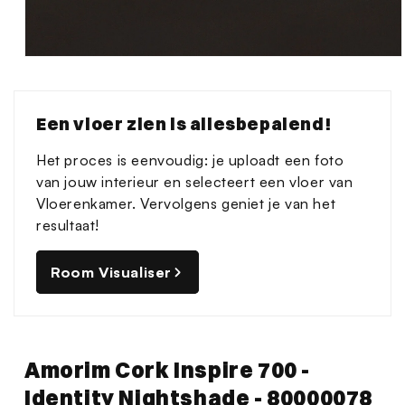
Media
1
openen
in
Een vloer zien is allesbepalend!
modaal
Het proces is eenvoudig: je uploadt een foto
van jouw interieur en selecteert een vloer van
Vloerenkamer. Vervolgens geniet je van het
resultaat!
Room Visualiser
Amorim Cork Inspire 700 -
Identity Nightshade - 80000078