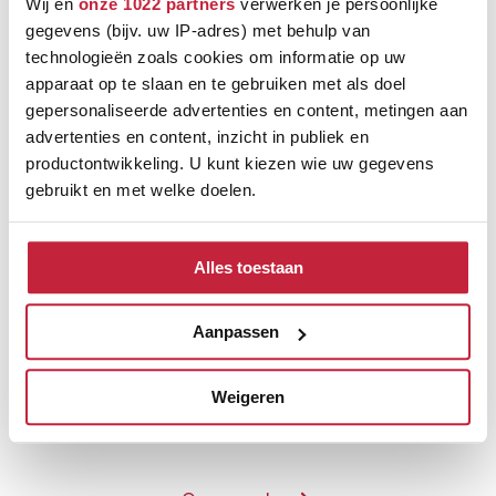
Wij en
onze 1022 partners
verwerken je persoonlijke
gegevens (bijv. uw IP-adres) met behulp van
technologieën zoals cookies om informatie op uw
apparaat op te slaan en te gebruiken met als doel
gepersonaliseerde advertenties en content, metingen aan
advertenties en content, inzicht in publiek en
productontwikkeling. U kunt kiezen wie uw gegevens
gebruikt en met welke doelen.
Als u het toestaat, willen we ook graag:
Ontdek de verschillende
Alles toestaan
Informatie verzamelen over uw geografische
merken
locatie, die tot een paar meter nauwkeurig kan zijn
Uw apparaat identificeren door het actief te
Aanpassen
scannen op specifieke eigenschappen (fingerprinting)
Lees meer over hoe uw persoonlijke gegevens worden
Weigeren
verwerkt en stel uw voorkeuren in het
detailgedeelte
in.
U kunt uw toestemming op elk moment wijzigen of
intrekken in de Cookieverklaring.