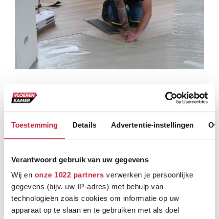
Service
Over ons
Toestemming
Details
Advertentie-instellingen
Ov
Contact
Betaalmethoden
Verzenden & retourneren
Verantwoord gebruik van uw gegevens
Service
Wij en
onze 1022 partners
verwerken je persoonlijke
gegevens (bijv. uw IP-adres) met behulp van
Handige links
technologieën zoals cookies om informatie op uw
apparaat op te slaan en te gebruiken met als doel
PVC