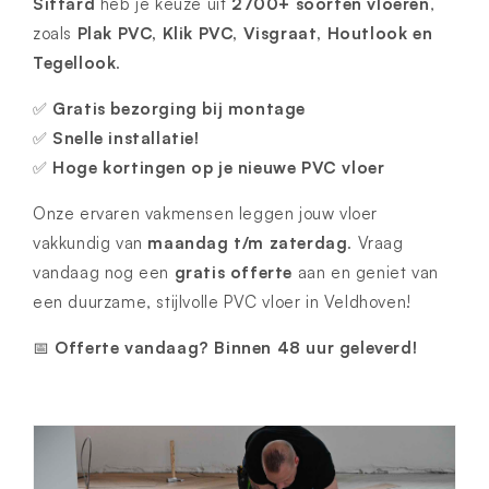
Sittard
heb je keuze uit
2700+ soorten vloeren
,
zoals
Plak PVC, Klik PVC, Visgraat, Houtlook en
Tegellook
.
✅
Gratis bezorging bij montage
✅
Snelle installatie!
✅
Hoge kortingen op je nieuwe PVC vloer
Onze ervaren vakmensen leggen jouw vloer
vakkundig van
maandag t/m zaterdag
. Vraag
vandaag nog een
gratis offerte
aan en geniet van
een duurzame, stijlvolle PVC vloer in Veldhoven!
📅
Offerte vandaag? Binnen 48 uur geleverd!