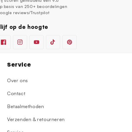
ij scoren gemiddeld een 9.6
p basis van 250+ beoordelingen
oogle reviews/Trustpilot
lijf op de hoogte
Facebook
Instagram
YouTube
TikTok
Pinterest
Service
Over ons
Contact
Betaalmethoden
Verzenden & retourneren