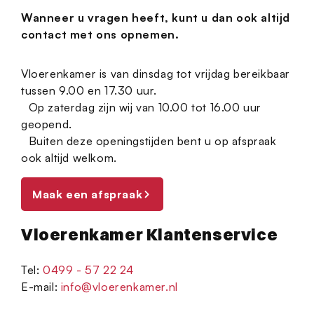
partners voor social media, adverteren en analyse. Deze
Wanneer u vragen heeft, kunt u dan ook altijd
partners kunnen deze gegevens combineren met andere
contact met ons opnemen.
informatie die u aan ze heeft verstrekt of die ze hebben
verzameld op basis van uw gebruik van hun services.
Vloerenkamer is van dinsdag tot vrijdag bereikbaar
tussen 9.00 en 17.30 uur.
Op zaterdag zijn wij van 10.00 tot 16.00 uur
geopend.
Buiten deze openingstijden bent u op afspraak
ook altijd welkom.
Maak een afspraak
Vloerenkamer Klantenservice
Tel:
0499 - 57 22 24
E-mail:
info@vloerenkamer.nl