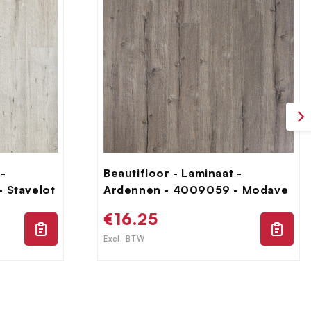
 -
Beautifloor - Laminaat -
 Stavelot
Ardennen - 4009059 - Modave
Normale
€16.25
prijs
Excl. BTW