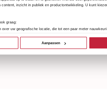
 content, inzicht in publiek en productontwikkeling. U kunt kiez
 ook graag:
 over uw geografische locatie, die tot een paar meter nauwkeuri
eren door het actief te scannen op specifieke eigenschappen (fing
onlijke gegevens worden verwerkt en stel uw voorkeuren in he
erenspeciaalzaak van
Keus uit meer dan 5000+ versc
Aanpassen
vloeren
jzigen of intrekken in de Cookieverklaring.
showroom
Ruim assortiment, elke stijl
ent en advertenties te personaliseren, om functies voor social
. Ook delen we informatie over uw gebruik van onze site met on
e. Deze partners kunnen deze gegevens combineren met andere i
erzameld op basis van uw gebruik van hun services.