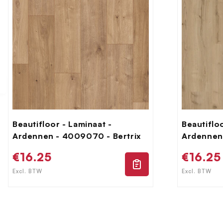
Beautifloor - Laminaat -
Beautiflo
Ardennen - 4009070 - Bertrix
Ardennen
Normale
€16.25
Norma
€16.25
prijs
prijs
Excl. BTW
Excl. BTW