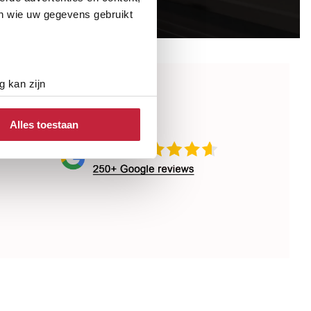
en wie uw gegevens gebruikt
g kan zijn
erprinting)
t
detailgedeelte
in. U kunt uw
hillende
Alles toestaan
 media te bieden en om ons
ze partners voor social
nformatie die u aan ze heeft