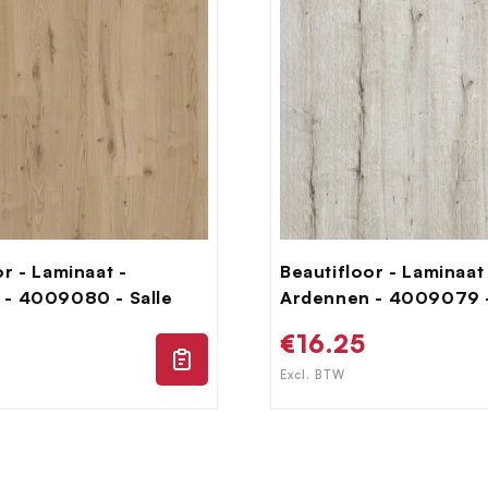
or - Laminaat -
Beautifloor - Laminaat
 - 4009080 - Salle
Ardennen - 4009079 -
le
Normale
€16.25
prijs
Excl. BTW