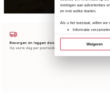
metingen aan advertenties en
en met welke doelen.
Als u het toestaat, willen we
Informatie verzamelen
Uw apparaat identific
Lees meer over hoe uw perso
Bezorgen én leggen door heel Nederland
Grootste vlo
Weigeren
Brabant
toestemming op elk moment wi
Op vaste dag per postcode
Ruim 600 m² 
We gebruiken cookies om cont
websiteverkeer te analyseren
media, adverteren en analys
verstrekt of die ze hebben v