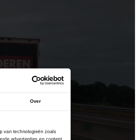
Over
p van technologieën zoals
erde advertenties en content,