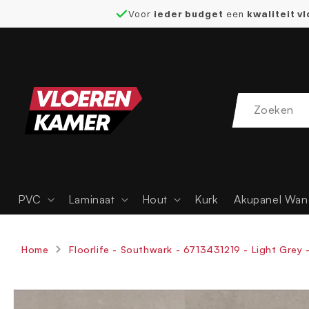
Voor
ieder budget
een
kwaliteit v
naar de
content
PVC
Laminaat
Hout
Kurk
Akupanel Wan
Home
Floorlife - Southwark - 6713431219 - Light Grey -
Ga direct naar