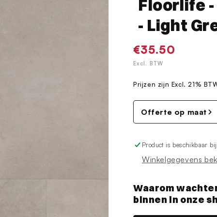
Floorlife
- Light Gre
Normale
€35.50
prijs
Excl. BTW
Prijzen zijn Excl. 21% BT
Offerte op maat
Product is beschikbaar bi
Winkelgegevens bek
Waarom wachten? 
binnen in onze 