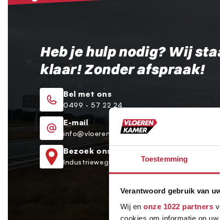
Heb je hulp nodig? Wij sta
klaar! Zonder afspraak!
Bel met ons
0499 - 57 22 24
E-mail
info@vloerenkamer.nl
Bezoek ons
Toestemming
Industrieweg 9a Oirschot
Verantwoord gebruik van u
Wij en
onze 1022 partners
v
cookies om informatie op uw 