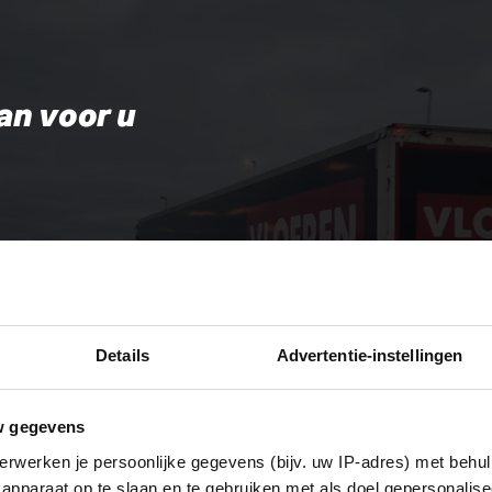
an voor u
Details
Advertentie-instellingen
w gegevens
erwerken je persoonlijke gegevens (bijv. uw IP-adres) met behul
apparaat op te slaan en te gebruiken met als doel gepersonalise