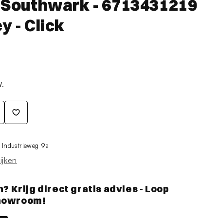
 - Southwark - 6713431219
y - Click
W.
j
Industrieweg 9a
ijken
Krijg direct gratis advies - Loop
showroom!