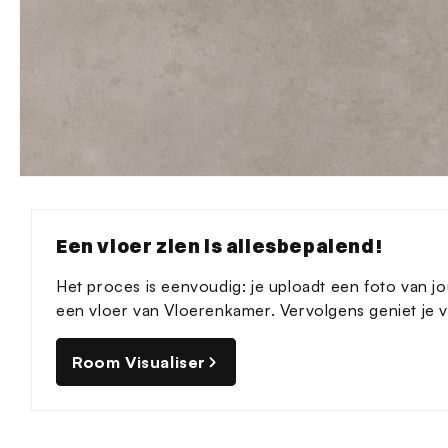
Media
1
openen
in
Een vloer zien is allesbepalend!
modaal
Het proces is eenvoudig: je uploadt een foto van jo
een vloer van Vloerenkamer. Vervolgens geniet je va
Room Visualiser