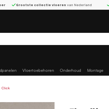
loer
Grootste collectie vloeren
van Nederland
dpanelen
Vloertoebehoren
Onderhoud
Montage
 Click