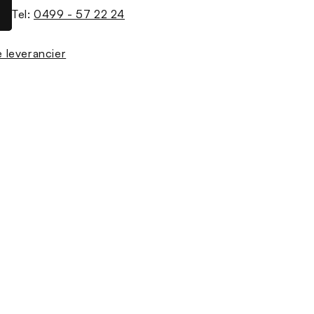
Tel:
0499 - 57 22 24
de leverancier