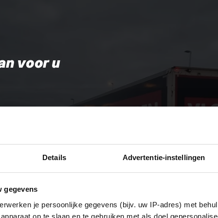
an voor u
Details
Advertentie-instellingen
w gegevens
erwerken je persoonlijke gegevens (bijv. uw IP-adres) met behul
apparaat op te slaan en te gebruiken met als doel gepersonalise