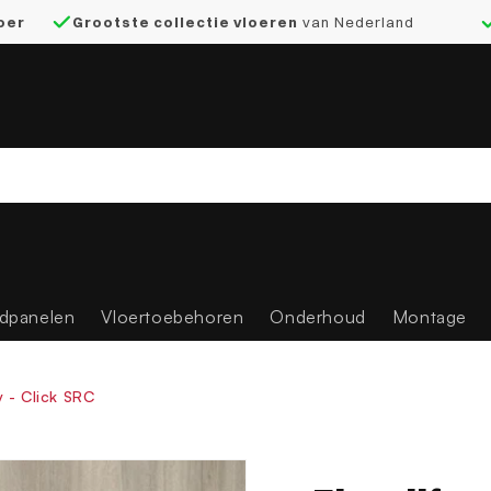
loer
Grootste collectie vloeren
van Nederland
dpanelen
Vloertoebehoren
Onderhoud
Montage
 - Click SRC