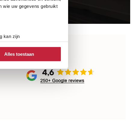
en wie uw gegevens gebruikt
g kan zijn
erprinting)
t
detailgedeelte
in. U kunt uw
Alles toestaan
hillende
 media te bieden en om ons
ze partners voor social
nformatie die u aan ze heeft