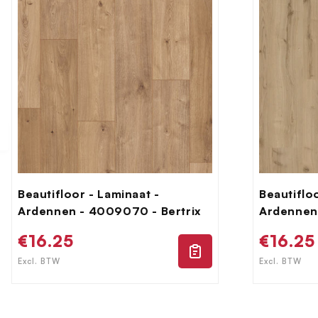
Beautifloor - Laminaat -
Beautiflo
Ardennen - 4009070 - Bertrix
Ardennen
Normale
€16.25
Norma
€16.25
prijs
prijs
Excl. BTW
Excl. BTW