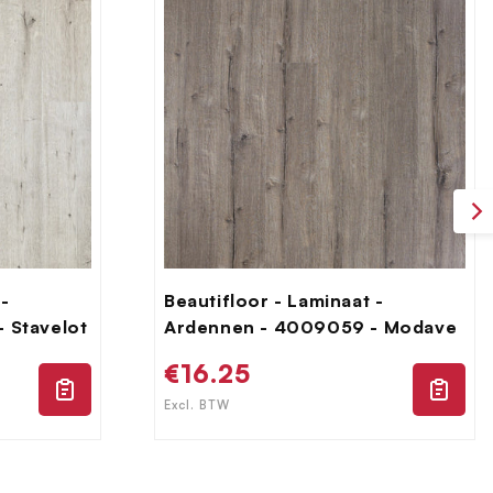
 -
Beautifloor - Laminaat -
 Stavelot
Ardennen - 4009059 - Modave
Normale
€16.25
prijs
Excl. BTW