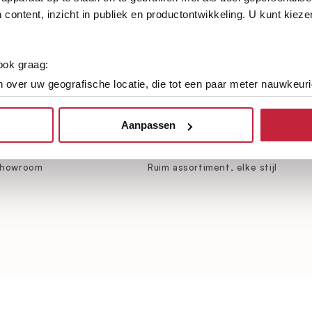
 content, inzicht in publiek en productontwikkeling. U kunt kiez
 ook graag:
 over uw geografische locatie, die tot een paar meter nauwkeuri
eren door het actief te scannen op specifieke eigenschappen (fing
onlijke gegevens worden verwerkt en stel uw voorkeuren in he
Aanpassen
jzigen of intrekken in de Cookieverklaring.
erenspeciaalzaak van
Keus uit meer dan 5000+ versc
vloeren
showroom
Ruim assortiment, elke stijl
ent en advertenties te personaliseren, om functies voor social
. Ook delen we informatie over uw gebruik van onze site met on
e. Deze partners kunnen deze gegevens combineren met andere i
erzameld op basis van uw gebruik van hun services.