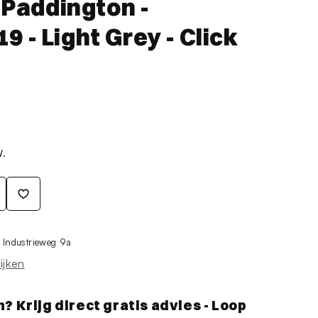
- Paddington -
 - Light Grey - Click
W.
j
Industrieweg 9a
ijken
Krijg direct gratis advies - Loop