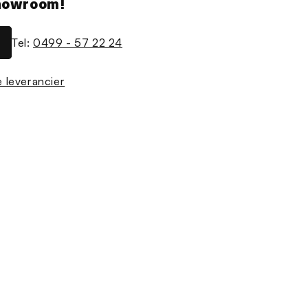
showroom!
Tel:
0499 - 57 22 24
de leverancier