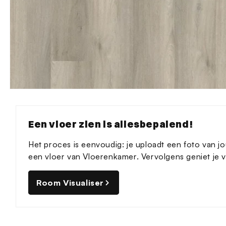
Media
1
openen
in
Een vloer zien is allesbepalend!
modaal
Het proces is eenvoudig: je uploadt een foto van jo
een vloer van Vloerenkamer. Vervolgens geniet je va
Room Visualiser