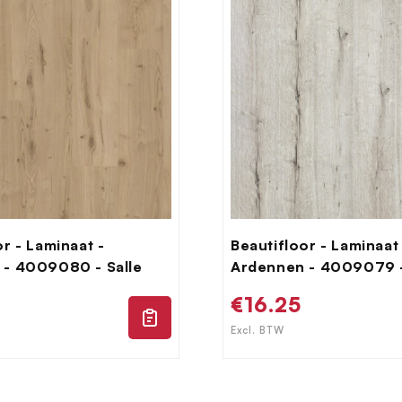
or - Laminaat -
Beautifloor - Laminaat
 - 4009080 - Salle
Ardennen - 4009079 -
le
Normale
€16.25
prijs
Excl. BTW