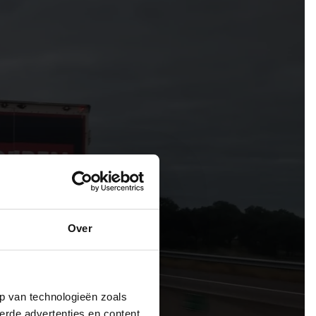
Over
p van technologieën zoals
erde advertenties en content,