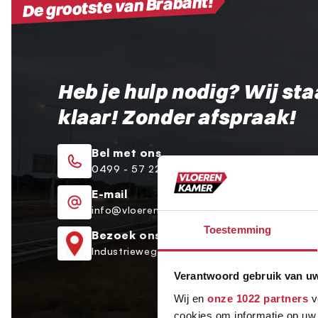
De grootste van Brabant!
Heb je hulp nodig? Wij sta
klaar! Zonder afspraak!
Bel met ons
0499 - 57 22 24
E-mail
info@vloerenkamer.nl
Toestemming
Bezoek ons
Industrieweg 9a Oirschot
Verantwoord gebruik van u
Wij en
onze 1022 partners
v
cookies om informatie op uw 