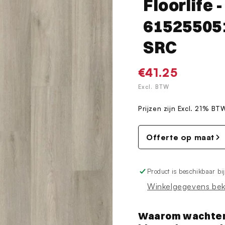
Floorlife 
6152550519
SRC
Normale
€41.25
prijs
Excl. BTW
Prijzen zijn Excl. 21% BT
Offerte op maat
Product is beschikbaar bi
Winkelgegevens bek
Waarom wachten? 