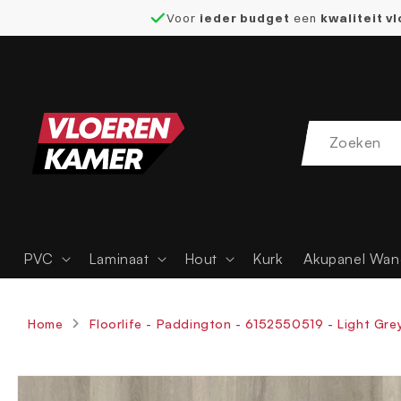
Voor
ieder budget
een
kwaliteit v
naar de
content
PVC
Laminaat
Hout
Kurk
Akupanel Wan
Home
Floorlife - Paddington - 6152550519 - Light Grey
Ga direct naar