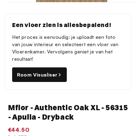
Media
1
openen
in
Een vloer zien is allesbepalend!
modaal
Het proces is eenvoudig: je uploadt een foto
van jouw interieur en selecteert een vloer van
Vloerenkamer. Vervolgens geniet je van het
resultaat!
Room Visualiser
Mflor - Authentic Oak XL - 56315
- Apulia - Dryback
Normale
€44.50