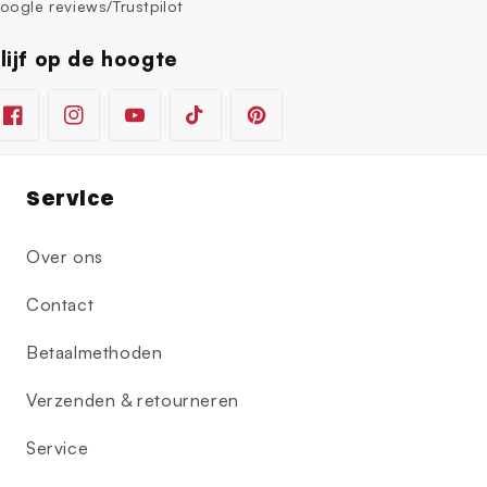
oogle reviews/Trustpilot
lijf op de hoogte
Facebook
Instagram
YouTube
TikTok
Pinterest
Service
Over ons
Contact
Betaalmethoden
Verzenden & retourneren
Service