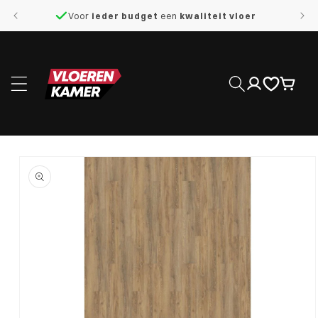
naar de
Voor
ieder budget
een
kwaliteit vloer
content
Inloggen
Winkelwage
 direct naar
roductinformatie