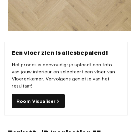
Media
1
openen
in
Een vloer zien is allesbepalend!
modaal
Het proces is eenvoudig: je uploadt een foto
van jouw interieur en selecteert een vloer van
Vloerenkamer. Vervolgens geniet je van het
resultaat!
Room Visualiser