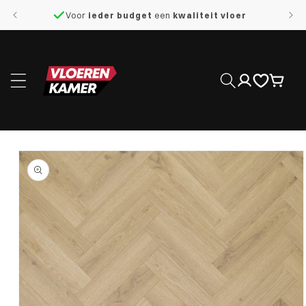
naar de
Voor
ieder budget
een
kwaliteit vloer
content
Inloggen
Winkelwage
 direct naar
roductinformatie