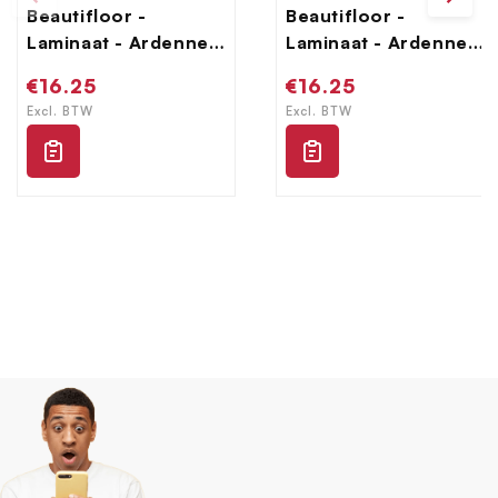
Beautifloor -
Beautifloor -
Laminaat - Ardennen
Laminaat - Ardennen
- 4009070 - Bertrix
- 4009080 - Salle
Normale
€16.25
Normale
€16.25
prijs
prijs
Excl. BTW
Excl. BTW