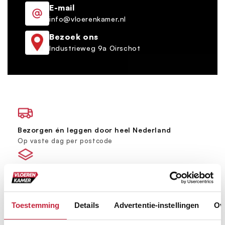
E-mail
info@vloerenkamer.nl
Bezoek ons
Industrieweg 9a Oirschot
Bezorgen én leggen door heel Nederland
Op vaste dag per postcode
Grootste vloerenspeciaalzaak van Brabant
Ruim 600 m² showroom
Toestemming
Details
Advertentie-instellingen
Ov
Keus uit meer dan 5000+ verschillende vloeren
Ruim assortiment, elke stijl