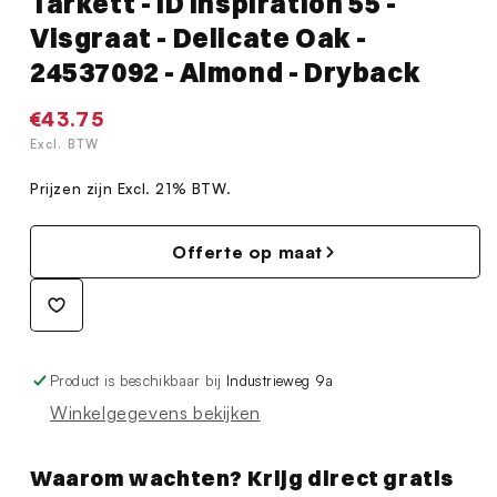
Tarkett - iD Inspiration 55 -
Visgraat - Delicate Oak -
24537092 - Almond - Dryback
Normale
€43.75
prijs
Excl. BTW
Prijzen zijn Excl. 21% BTW.
Offerte op maat
Product is beschikbaar bij
Industrieweg 9a
Winkelgegevens bekijken
Waarom wachten? Krijg direct gratis