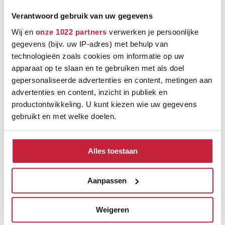
Verantwoord gebruik van uw gegevens
Wij en
onze 1022 partners
verwerken je persoonlijke
gegevens (bijv. uw IP-adres) met behulp van
technologieën zoals cookies om informatie op uw
apparaat op te slaan en te gebruiken met als doel
gepersonaliseerde advertenties en content, metingen aan
advertenties en content, inzicht in publiek en
productontwikkeling. U kunt kiezen wie uw gegevens
gebruikt en met welke doelen.
Als u het toestaat, willen we ook graag:
Alles toestaan
Informatie verzamelen over uw geografische
locatie, die tot een paar meter nauwkeurig kan zijn
Ontdek de verschillende
Uw apparaat identificeren door het actief te
Aanpassen
scannen op specifieke eigenschappen (fingerprinting)
merken
Lees meer over hoe uw persoonlijke gegevens worden
Weigeren
verwerkt en stel uw voorkeuren in het
detailgedeelte
in.